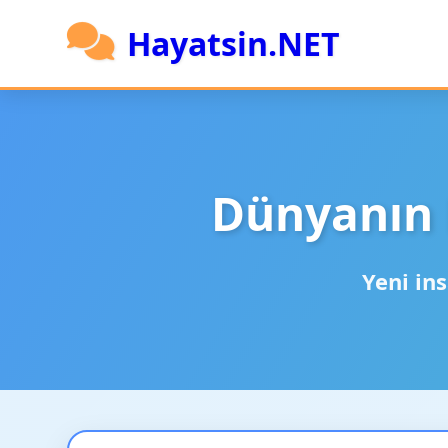
Hayatsin.NET
Dünyanın 
Yeni ins