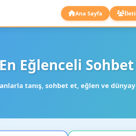
Ana Sayfa
İlet
En Eğlenceli Sohbet
anlarla tanış, sohbet et, eğlen ve dünyay