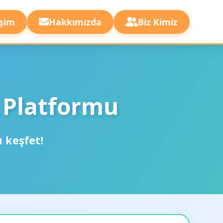
işim
Hakkımızda
Biz Kimiz
 Platformu
ı keşfet!