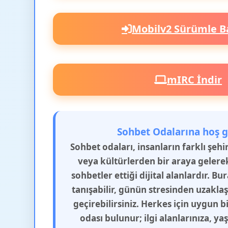
Mobilv2 Sürümle B
mIRC İndir
Sohbet Odalarına hoş g
Sohbet odaları, insanların farklı şeh
veya kültürlerden bir araya gelere
sohbetler ettiği dijital alanlardır. Bu
tanışabilir, günün stresinden uzakla
geçirebilirsiniz. Herkes için uygun b
odası bulunur; ilgi alanlarınıza, y