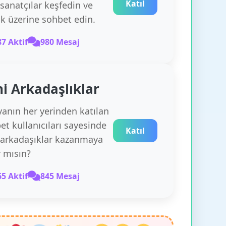
Katıl
 sanatçılar keşfedin ve
k üzerine sohbet edin.
87 Aktif
980 Mesaj
i Arkadaşlıklar
anın her yerinden katılan
et kullanıcıları sayesinde
Katıl
 arkadaşıklar kazanmaya
r mısın?
65 Aktif
845 Mesaj