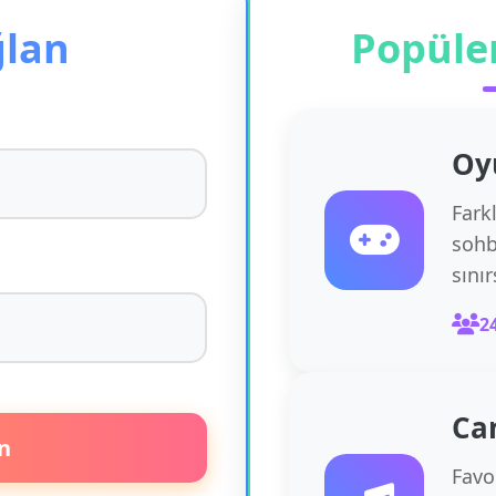
ğlan
Popüle
Oy
Fark
sohb
sını
2
Ca
n
Favor