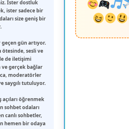
z. İster dostluk
, ister sadece bir
aları size geniş bir
.
 geçen gün artıyor.
ötesinde, sesli ve
 de iletişimi
n ve gerçek bağlar
ca, moderatörler
 saygılı tutuluyor.
ış açıları öğrenmek
in sohbet odaları
n canlı sohbetler,
çin hemen bir odaya