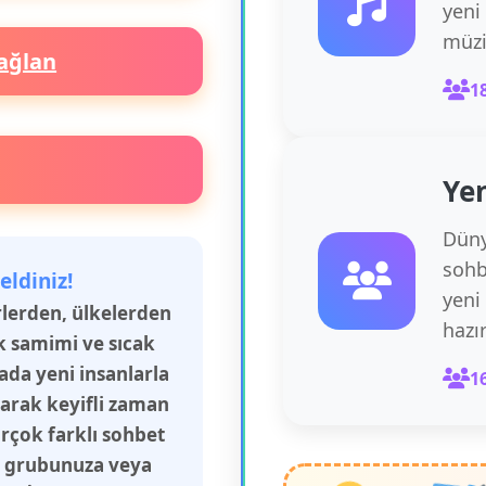
yeni
müzi
ağlan
1
Yen
Düny
sohb
eldiniz!
yeni
irlerden, ülkelerden
hazı
k samimi ve sıcak
rada yeni insanlarla
1
şarak keyifli zaman
irçok farklı sohbet
aş grubunuza veya