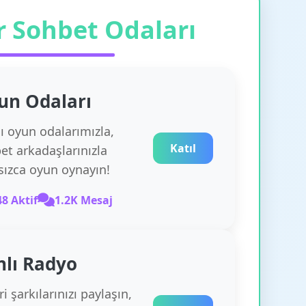
r Sohbet Odaları
un
Odaları
lı oyun odalarımızla,
Katıl
et arkadaşlarınızla
rsızca oyun oynayın!
48 Aktif
1.2K Mesaj
nlı Radyo
i şarkılarınızı paylaşın,