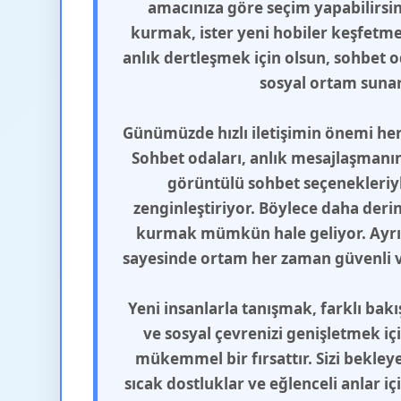
amacınıza göre seçim yapabilirsini
kurmak, ister yeni hobiler keşfetmek
anlık dertleşmek için olsun, sohbet od
sosyal ortam sunar
Günümüzde hızlı iletişimin önemi her
Sohbet odaları, anlık mesajlaşmanın 
görüntülü sohbet seçenekleriyle
zenginleştiriyor. Böylece daha deri
kurmak mümkün hale geliyor. Ayrı
sayesinde ortam her zaman güvenli ve
Yeni insanlarla tanışmak, farklı bak
ve sosyal çevrenizi genişletmek iç
mükemmel bir fırsattır. Sizi bekleye
sıcak dostluklar ve eğlenceli anlar i