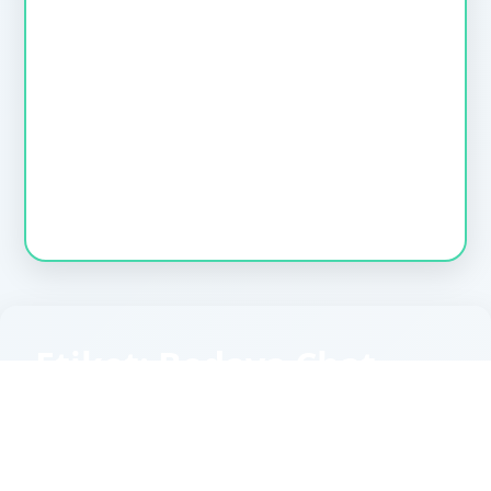
Etiket:
Bedava Chat
Sitesi