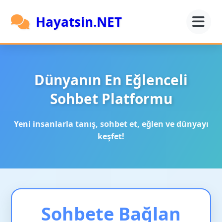
Hayatsin.NET
Dünyanın En Eğlenceli
Sohbet Platformu
Yeni insanlarla tanış, sohbet et, eğlen ve dünyayı
keşfet!
Sohbete Bağlan