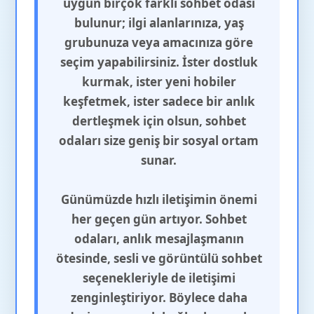
uygun birçok farklı sohbet odası
bulunur; ilgi alanlarınıza, yaş
grubunuza veya amacınıza göre
seçim yapabilirsiniz. İster dostluk
kurmak, ister yeni hobiler
keşfetmek, ister sadece bir anlık
dertleşmek için olsun, sohbet
odaları size geniş bir sosyal ortam
sunar.
Günümüzde hızlı iletişimin önemi
her geçen gün artıyor. Sohbet
odaları, anlık mesajlaşmanın
ötesinde, sesli ve görüntülü sohbet
seçenekleriyle de iletişimi
zenginleştiriyor. Böylece daha