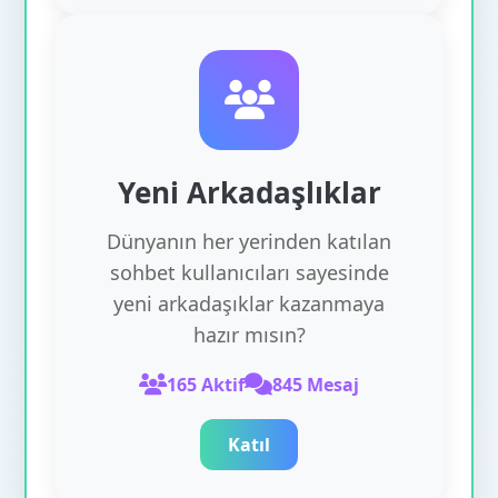
Yeni Arkadaşlıklar
Dünyanın her yerinden katılan
sohbet kullanıcıları sayesinde
yeni arkadaşıklar kazanmaya
hazır mısın?
165 Aktif
845 Mesaj
Katıl