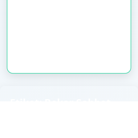
Etiket:
Bekar Sohbet
Odaları