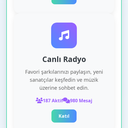
Canlı Radyo
Favori şarkılarınızı paylaşın, yeni
sanatçılar keşfedin ve müzik
üzerine sohbet edin.
187 Aktif
980 Mesaj
Katıl