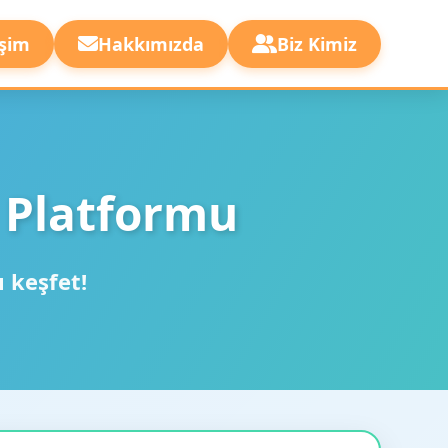
işim
Hakkımızda
Biz Kimiz
 Platformu
ı keşfet!