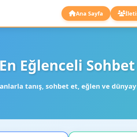
Ana Sayfa
İlet
En Eğlenceli Sohbet
anlarla tanış, sohbet et, eğlen ve dünyay