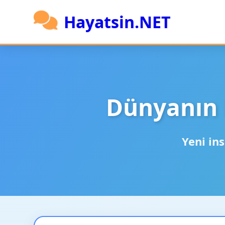
Hayatsin.NET
Dünyanın 
Yeni ins