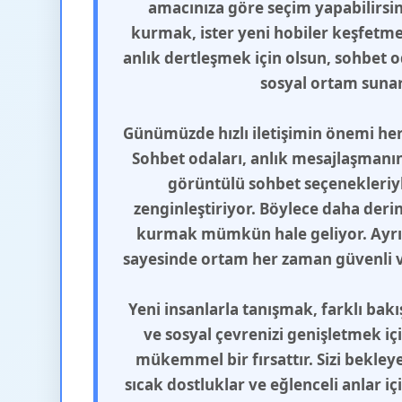
amacınıza göre seçim yapabilirsini
kurmak, ister yeni hobiler keşfetmek
anlık dertleşmek için olsun, sohbet od
sosyal ortam sunar
Günümüzde hızlı iletişimin önemi her
Sohbet odaları, anlık mesajlaşmanın 
görüntülü sohbet seçenekleriyle
zenginleştiriyor. Böylece daha deri
kurmak mümkün hale geliyor. Ayrı
sayesinde ortam her zaman güvenli ve
Yeni insanlarla tanışmak, farklı bak
ve sosyal çevrenizi genişletmek iç
mükemmel bir fırsattır. Sizi bekleye
sıcak dostluklar ve eğlenceli anlar i