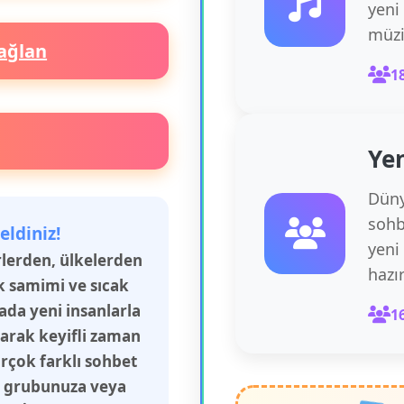
yeni
müzi
ağlan
1
Yen
Düny
sohb
eldiniz!
yeni
irlerden, ülkelerden
hazı
k samimi ve sıcak
rada yeni insanlarla
1
şarak keyifli zaman
irçok farklı sohbet
aş grubunuza veya