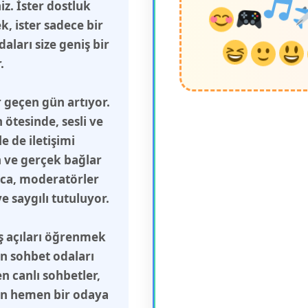
z. İster dostluk
, ister sadece bir
aları size geniş bir
.
 geçen gün artıyor.
ötesinde, sesli ve
 de iletişimi
n ve gerçek bağlar
ca, moderatörler
 saygılı tutuluyor.
ış açıları öğrenmek
in sohbet odaları
n canlı sohbetler,
çin hemen bir odaya