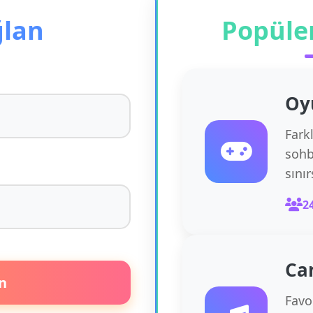
ğlan
Popüle
Oy
Fark
sohb
sını
2
Ca
n
Favor