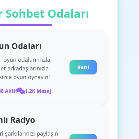
r Sohbet Odaları
un
Odaları
lı oyun odalarımızla,
Katıl
et arkadaşlarınızla
rsızca oyun oynayın!
48 Aktif
1.2K Mesaj
nlı Radyo
i şarkılarınızı paylaşın,