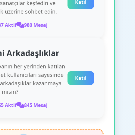
Katıl
 sanatçılar keşfedin ve
k üzerine sohbet edin.
87 Aktif
980 Mesaj
i Arkadaşlıklar
anın her yerinden katılan
et kullanıcıları sayesinde
Katıl
 arkadaşıklar kazanmaya
r mısın?
65 Aktif
845 Mesaj