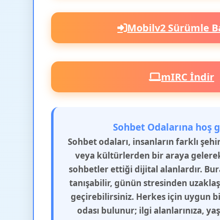
Mobilv2 Sürümle B
mIRC İndir
Sohbet Odalarına hoş g
Sohbet odaları, insanların farklı şeh
veya kültürlerden bir araya gelere
sohbetler ettiği dijital alanlardır. Bu
tanışabilir, günün stresinden uzakla
geçirebilirsiniz. Herkes için uygun b
odası bulunur; ilgi alanlarınıza, y