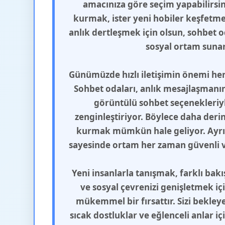
amacınıza göre seçim yapabilirsini
kurmak, ister yeni hobiler keşfetmek
anlık dertleşmek için olsun, sohbet od
sosyal ortam sunar
Günümüzde hızlı iletişimin önemi her
Sohbet odaları, anlık mesajlaşmanın 
görüntülü sohbet seçenekleriyle
zenginleştiriyor. Böylece daha deri
kurmak mümkün hale geliyor. Ayrı
sayesinde ortam her zaman güvenli ve
Yeni insanlarla tanışmak, farklı bak
ve sosyal çevrenizi genişletmek iç
mükemmel bir fırsattır. Sizi bekleye
sıcak dostluklar ve eğlenceli anlar i