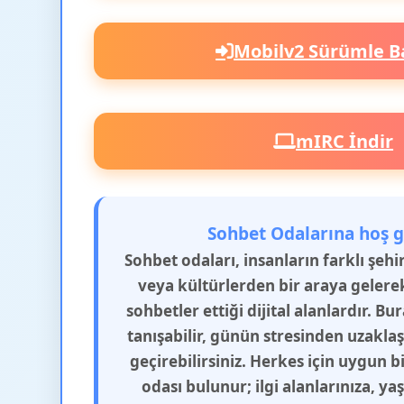
Mobilv2 Sürümle B
mIRC İndir
Sohbet Odalarına hoş g
Sohbet odaları, insanların farklı şeh
veya kültürlerden bir araya gelere
sohbetler ettiği dijital alanlardır. Bu
tanışabilir, günün stresinden uzakla
geçirebilirsiniz. Herkes için uygun b
odası bulunur; ilgi alanlarınıza, y