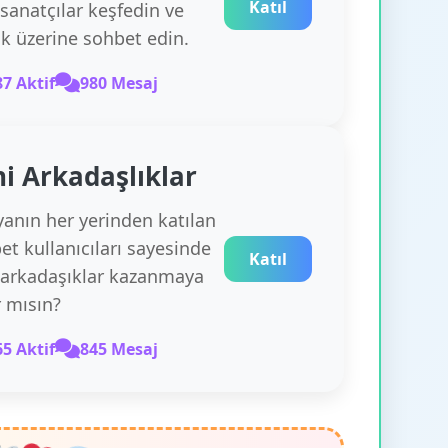
Katıl
 sanatçılar keşfedin ve
k üzerine sohbet edin.
87 Aktif
980 Mesaj
i Arkadaşlıklar
anın her yerinden katılan
et kullanıcıları sayesinde
Katıl
 arkadaşıklar kazanmaya
r mısın?
65 Aktif
845 Mesaj