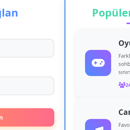
ğlan
Popüle
Oy
Fark
sohb
sını
2
Ca
n
Favor