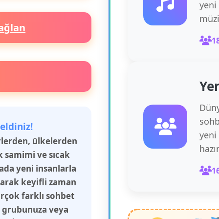
yeni
müzi
ağlan
1
Yen
Düny
sohb
eldiniz!
yeni
irlerden, ülkelerden
hazı
k samimi ve sıcak
rada yeni insanlarla
1
şarak keyifli zaman
irçok farklı sohbet
aş grubunuza veya