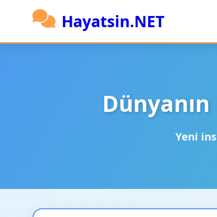
Hayatsin.NET
Dünyanın 
Yeni ins