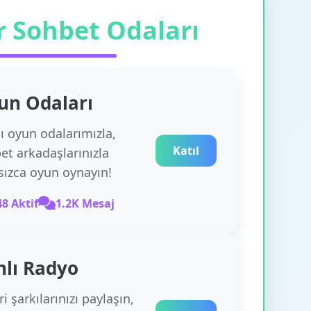
r Sohbet Odaları
un
Odaları
lı oyun odalarımızla,
Katıl
et arkadaşlarınızla
rsızca oyun oynayın!
48 Aktif
1.2K Mesaj
nlı Radyo
i şarkılarınızı paylaşın,