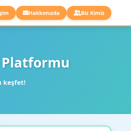
işim
Hakkımızda
Biz Kimiz
 Platformu
ı keşfet!