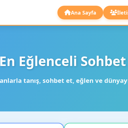
Ana Sayfa
İlet
En Eğlenceli Sohbet
anlarla tanış, sohbet et, eğlen ve dünyay