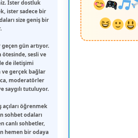
z. İster dostluk
, ister sadece bir
aları size geniş bir
.
 geçen gün artıyor.
ötesinde, sesli ve
 de iletişimi
n ve gerçek bağlar
ca, moderatörler
 saygılı tutuluyor.
ış açıları öğrenmek
in sohbet odaları
n canlı sohbetler,
çin hemen bir odaya