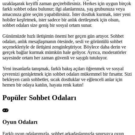
uzaklaşarak keyifli zaman geçirebilirsiniz. Herkes için uygun birçok
farklı sohbet odası bulunur; ilgi alanlarınıza, yaş grubunuza veya
amacınıza göre seçim yapabilirsiniz. İster dostluk kurmak, ister yeni
hobiler keşfetmek, ister sadece bir anlık dertleşmek için olsun,
sohbet odaları size geniş bir sosyal ortam sunar.
Günümüzde hızlı iletişimin önemi her geçen gün artıyor. Sohbet
odaları, anlık mesajlaşmanın ötesinde, sesli ve görüntülü sohbet
seçenekleriyle de iletişimi zenginleştiriyor. Böylece daha derin ve
gerçek bağlar kurmak mümkün hale geliyor. Ayrıca, moderatörler
sayesinde ortam her zaman güvenli ve saygılı tutuluyor.
Yeni insanlarla tanışmak, farklı bakış açıları öğrenmek ve sosyal
çevrenizi genişletmek için sohbet odaları mükemmel bir fırsattır. Sizi
bekleyen canlı sohbetler, sıcak dostluklar ve eğlenceli anlar için
hemen bir odaya katılın, hayata renk katın!
Popüler Sohbet Odaları
Oyun
Odaları
Farklı oyun odalarımızla, sohbet arkadaşlarınızla sınırsızca oyun