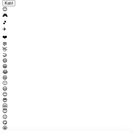
Katıl
😊
🎮
🎵
✈️
❤️
💬
👋
🤝
😄
😁
😂
😆
🙂
😃
😊
😎
🤗
😇
😉
😋
🤩