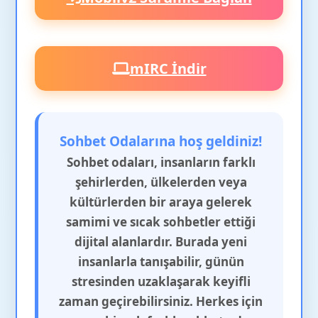
mIRC İndir
Sohbet Odalarına hoş geldiniz!
Sohbet odaları, insanların farklı
şehirlerden, ülkelerden veya
kültürlerden bir araya gelerek
samimi ve sıcak sohbetler ettiği
dijital alanlardır. Burada yeni
insanlarla tanışabilir, günün
stresinden uzaklaşarak keyifli
zaman geçirebilirsiniz. Herkes için