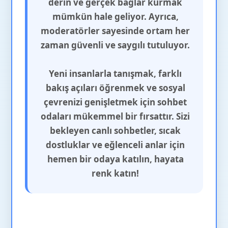
derin ve gerçek bağlar kurmak
mümkün hale geliyor. Ayrıca,
moderatörler sayesinde ortam her
zaman güvenli ve saygılı tutuluyor.
Yeni insanlarla tanışmak, farklı
bakış açıları öğrenmek ve sosyal
çevrenizi genişletmek için sohbet
odaları mükemmel bir fırsattır. Sizi
bekleyen canlı sohbetler, sıcak
dostluklar ve eğlenceli anlar için
hemen bir odaya katılın, hayata
renk katın!