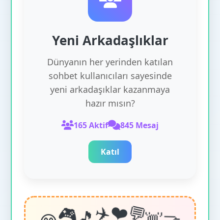
Yeni Arkadaşlıklar
Dünyanın her yerinden katılan
sohbet kullanıcıları sayesinde
yeni arkadaşıklar kazanmaya
hazır mısın?
165 Aktif
845 Mesaj
Katıl
✈️
🎵
❤️
💬
🎮