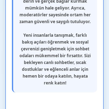
derin ve gerçek bağlar kurmak
mümkün hale geliyor. Ayrıca,
moderatörler sayesinde ortam her
zaman güvenli ve saygılı tutuluyor.
Yeni insanlarla tanışmak, farklı
bakış açıları öğrenmek ve sosyal
çevrenizi genişletmek için sohbet
odaları mükemmel bir fırsattır. Sizi
bekleyen canlı sohbetler, sıcak
dostluklar ve eğlenceli anlar için
hemen bir odaya katılın, hayata
renk katın!