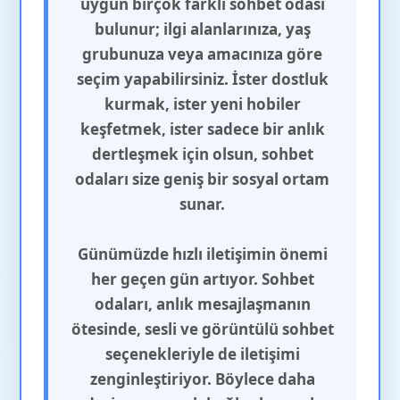
uygun birçok farklı sohbet odası
bulunur; ilgi alanlarınıza, yaş
grubunuza veya amacınıza göre
seçim yapabilirsiniz. İster dostluk
kurmak, ister yeni hobiler
keşfetmek, ister sadece bir anlık
dertleşmek için olsun, sohbet
odaları size geniş bir sosyal ortam
sunar.
Günümüzde hızlı iletişimin önemi
her geçen gün artıyor. Sohbet
odaları, anlık mesajlaşmanın
ötesinde, sesli ve görüntülü sohbet
seçenekleriyle de iletişimi
zenginleştiriyor. Böylece daha