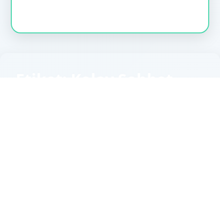
Etiket:
Kolay Sohbet
Odaları
HizliShell İnternet Hizmetleri
•
6 ay önce
Kolay Sohbet Odaları