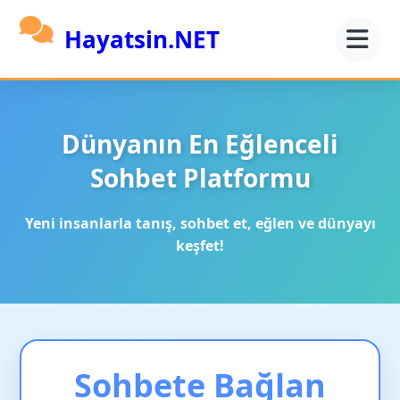
Hayatsin.NET
Dünyanın En Eğlenceli
Sohbet Platformu
Yeni insanlarla tanış, sohbet et, eğlen ve dünyayı
keşfet!
Sohbete Bağlan