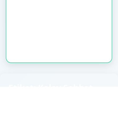
Etiket:
Kolay Sohbet
Sitesi