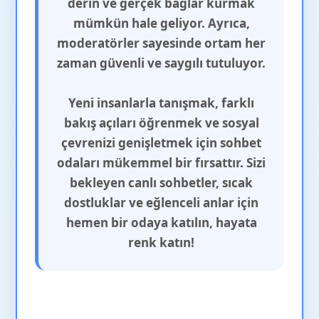
derin ve gerçek bağlar kurmak
mümkün hale geliyor. Ayrıca,
moderatörler sayesinde ortam her
zaman güvenli ve saygılı tutuluyor.
Yeni insanlarla tanışmak, farklı
bakış açıları öğrenmek ve sosyal
çevrenizi genişletmek için sohbet
odaları mükemmel bir fırsattır. Sizi
bekleyen canlı sohbetler, sıcak
dostluklar ve eğlenceli anlar için
hemen bir odaya katılın, hayata
renk katın!