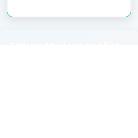
Etiket:
Modern Sohbet
HizliShell İnternet Hizmetleri
•
7 ay önce
Modern Sohbet
Modern Sohbet makalesi hakkında bilgiler