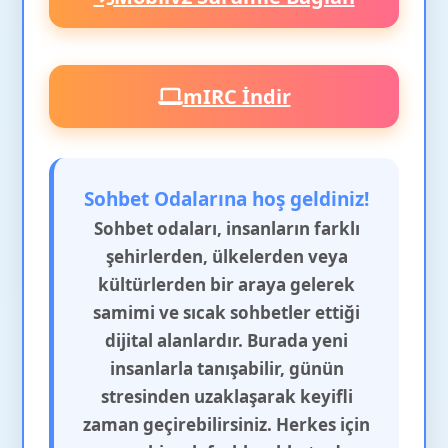
mIRC İndir
Sohbet Odalarına hoş geldiniz!
Sohbet odaları, insanların farklı
şehirlerden, ülkelerden veya
kültürlerden bir araya gelerek
samimi ve sıcak sohbetler ettiği
dijital alanlardır. Burada yeni
insanlarla tanışabilir, günün
stresinden uzaklaşarak keyifli
zaman geçirebilirsiniz. Herkes için