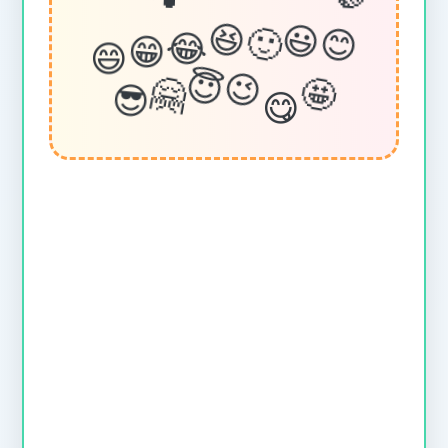
😃
😆
🙂
😊
😄
😂
😁
😇
😉
🤩
🤗
😎
😋