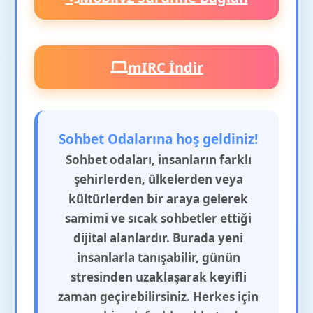
mIRC İndir
Sohbet Odalarına hoş geldiniz!
Sohbet odaları, insanların farklı
şehirlerden, ülkelerden veya
kültürlerden bir araya gelerek
samimi ve sıcak sohbetler ettiği
dijital alanlardır. Burada yeni
insanlarla tanışabilir, günün
stresinden uzaklaşarak keyifli
zaman geçirebilirsiniz. Herkes için