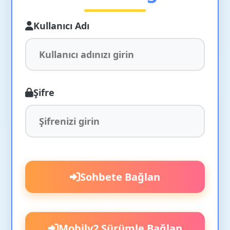
Kullanıcı Adı
Şifre
Sohbete Bağlan
Mobilv2 Sürümle Bağlan