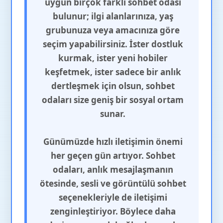
uygun birçok farklı sohbet odası
bulunur; ilgi alanlarınıza, yaş
grubunuza veya amacınıza göre
seçim yapabilirsiniz. İster dostluk
kurmak, ister yeni hobiler
keşfetmek, ister sadece bir anlık
dertleşmek için olsun, sohbet
odaları size geniş bir sosyal ortam
sunar.
Günümüzde hızlı iletişimin önemi
her geçen gün artıyor. Sohbet
odaları, anlık mesajlaşmanın
ötesinde, sesli ve görüntülü sohbet
seçenekleriyle de iletişimi
zenginleştiriyor. Böylece daha