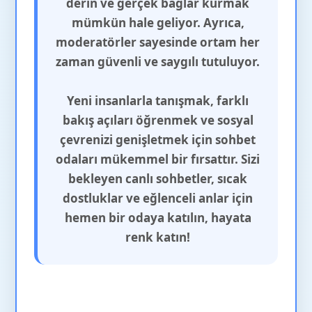
derin ve gerçek bağlar kurmak
mümkün hale geliyor. Ayrıca,
moderatörler sayesinde ortam her
zaman güvenli ve saygılı tutuluyor.
Yeni insanlarla tanışmak, farklı
bakış açıları öğrenmek ve sosyal
çevrenizi genişletmek için sohbet
odaları mükemmel bir fırsattır. Sizi
bekleyen canlı sohbetler, sıcak
dostluklar ve eğlenceli anlar için
hemen bir odaya katılın, hayata
renk katın!