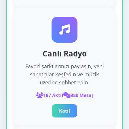
Canlı Radyo
Favori şarkılarınızı paylaşın, yeni
sanatçılar keşfedin ve müzik
üzerine sohbet edin.
187 Aktif
980 Mesaj
Katıl