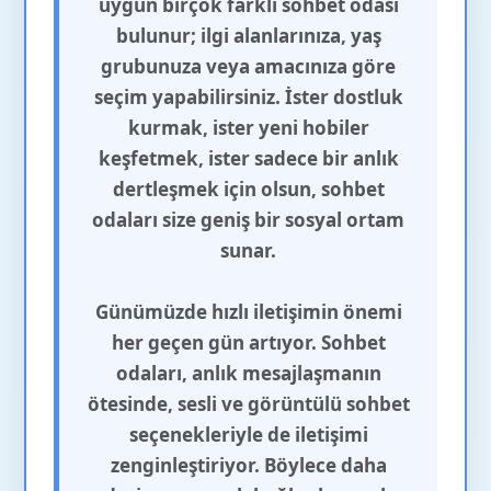
uygun birçok farklı sohbet odası
bulunur; ilgi alanlarınıza, yaş
grubunuza veya amacınıza göre
seçim yapabilirsiniz. İster dostluk
kurmak, ister yeni hobiler
keşfetmek, ister sadece bir anlık
dertleşmek için olsun, sohbet
odaları size geniş bir sosyal ortam
sunar.
Günümüzde hızlı iletişimin önemi
her geçen gün artıyor. Sohbet
odaları, anlık mesajlaşmanın
ötesinde, sesli ve görüntülü sohbet
seçenekleriyle de iletişimi
zenginleştiriyor. Böylece daha