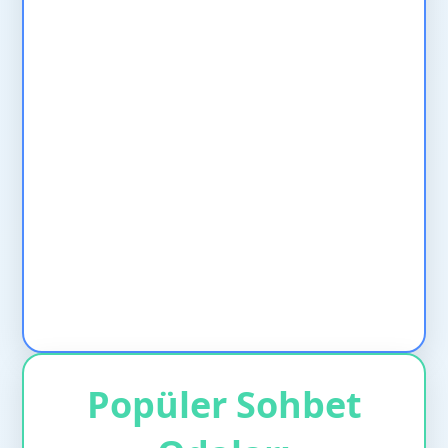
Popüler Sohbet