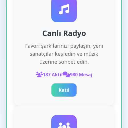
Canlı Radyo
Favori şarkılarınızı paylaşın, yeni
sanatçılar keşfedin ve müzik
üzerine sohbet edin.
187 Aktif
980 Mesaj
Katıl