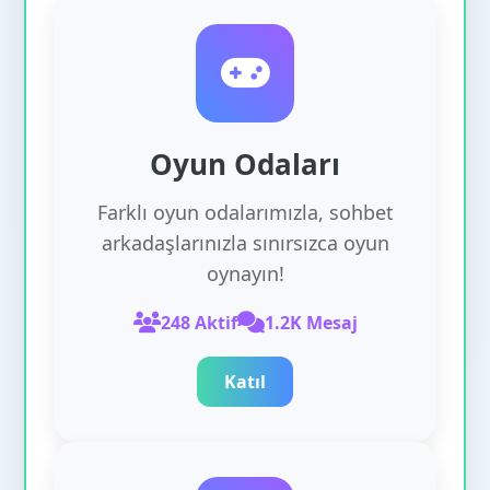
Oyun
Odaları
Farklı oyun odalarımızla, sohbet
arkadaşlarınızla sınırsızca oyun
oynayın!
248 Aktif
1.2K Mesaj
Katıl