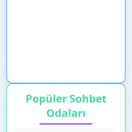
Popüler Sohbet
Odaları