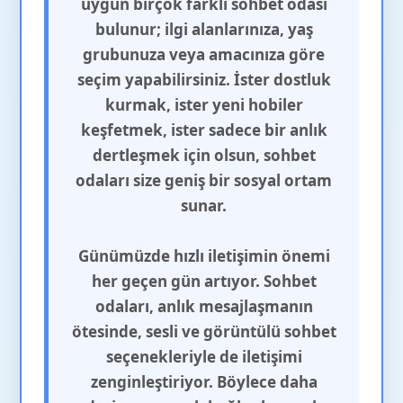
uygun birçok farklı sohbet odası
bulunur; ilgi alanlarınıza, yaş
grubunuza veya amacınıza göre
seçim yapabilirsiniz. İster dostluk
kurmak, ister yeni hobiler
keşfetmek, ister sadece bir anlık
dertleşmek için olsun, sohbet
odaları size geniş bir sosyal ortam
sunar.
Günümüzde hızlı iletişimin önemi
her geçen gün artıyor. Sohbet
odaları, anlık mesajlaşmanın
ötesinde, sesli ve görüntülü sohbet
seçenekleriyle de iletişimi
zenginleştiriyor. Böylece daha