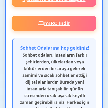
mIRC İndir
Sohbet Odalarına hoş geldiniz!
Sohbet odaları, insanların farklı
şehirlerden, ülkelerden veya
kültürlerden bir araya gelerek
samimi ve sıcak sohbetler ettiği
dijital alanlardır. Burada yeni
insanlarla tanışabilir, günün
stresinden uzaklaşarak keyifli
zaman geçirebilirsiniz. Herkes için