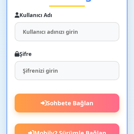
Kullanıcı Adı
Şifre
Sohbete Bağlan
Mobilv2 Sürümle Bağlan