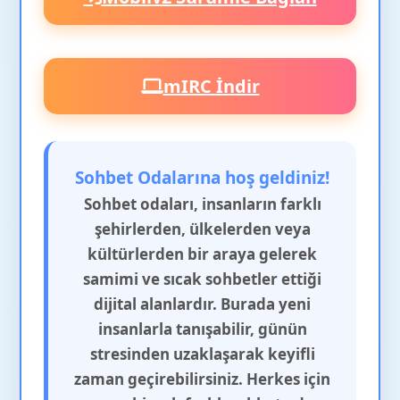
mIRC İndir
Sohbet Odalarına hoş geldiniz!
Sohbet odaları, insanların farklı
şehirlerden, ülkelerden veya
kültürlerden bir araya gelerek
samimi ve sıcak sohbetler ettiği
dijital alanlardır. Burada yeni
insanlarla tanışabilir, günün
stresinden uzaklaşarak keyifli
zaman geçirebilirsiniz. Herkes için