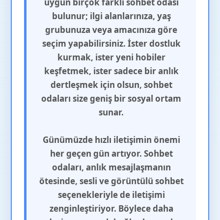
uygun birçok farklı sohbet odası
bulunur; ilgi alanlarınıza, yaş
grubunuza veya amacınıza göre
seçim yapabilirsiniz. İster dostluk
kurmak, ister yeni hobiler
keşfetmek, ister sadece bir anlık
dertleşmek için olsun, sohbet
odaları size geniş bir sosyal ortam
sunar.
Günümüzde hızlı iletişimin önemi
her geçen gün artıyor. Sohbet
odaları, anlık mesajlaşmanın
ötesinde, sesli ve görüntülü sohbet
seçenekleriyle de iletişimi
zenginleştiriyor. Böylece daha