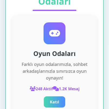
Odaları
Oyun
Odaları
Farklı oyun odalarımızla, sohbet
arkadaşlarınızla sınırsızca oyun
oynayın!
248 Aktif
1.2K Mesaj
Katıl