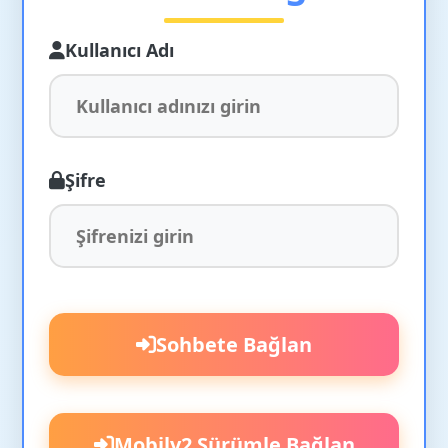
Kullanıcı Adı
Şifre
Sohbete Bağlan
Mobilv2 Sürümle Bağlan