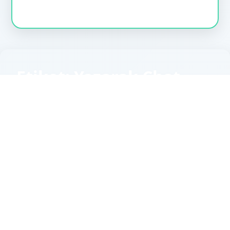
Etiket:
Yazarak Chat
Odaları
HizliShell İnternet Hizmetleri
•
7 ay önce
Yazarak Sohbet Odaları