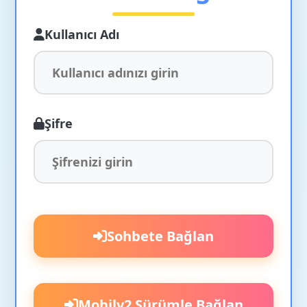
Kullanıcı Adı
Şifre
Sohbete Bağlan
Mobilv2 Sürümle Bağlan