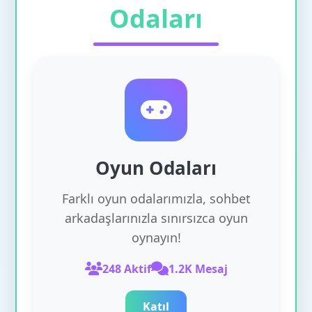
Odaları
Oyun
Odaları
Farklı oyun odalarımızla, sohbet
arkadaşlarınızla sınırsızca oyun
oynayın!
248 Aktif
1.2K Mesaj
Katıl