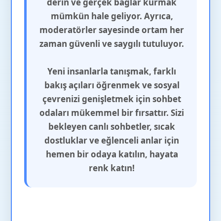
derin ve gerçek bağlar kurmak
mümkün hale geliyor. Ayrıca,
moderatörler sayesinde ortam her
zaman güvenli ve saygılı tutuluyor.
Yeni insanlarla tanışmak, farklı
bakış açıları öğrenmek ve sosyal
çevrenizi genişletmek için sohbet
odaları mükemmel bir fırsattır. Sizi
bekleyen canlı sohbetler, sıcak
dostluklar ve eğlenceli anlar için
hemen bir odaya katılın, hayata
renk katın!