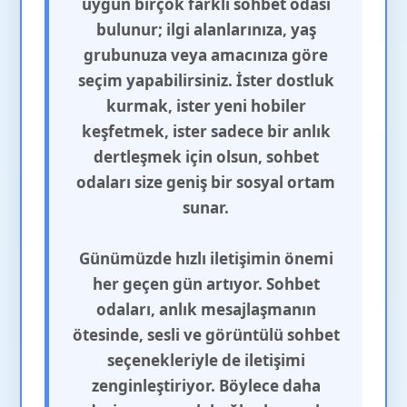
uygun birçok farklı sohbet odası
bulunur; ilgi alanlarınıza, yaş
grubunuza veya amacınıza göre
seçim yapabilirsiniz. İster dostluk
kurmak, ister yeni hobiler
keşfetmek, ister sadece bir anlık
dertleşmek için olsun, sohbet
odaları size geniş bir sosyal ortam
sunar.
Günümüzde hızlı iletişimin önemi
her geçen gün artıyor. Sohbet
odaları, anlık mesajlaşmanın
ötesinde, sesli ve görüntülü sohbet
seçenekleriyle de iletişimi
zenginleştiriyor. Böylece daha