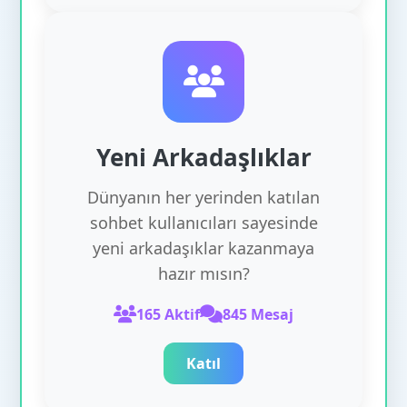
Yeni Arkadaşlıklar
Dünyanın her yerinden katılan
sohbet kullanıcıları sayesinde
yeni arkadaşıklar kazanmaya
hazır mısın?
165 Aktif
845 Mesaj
Katıl