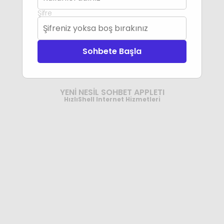
Şifre
Sohbete Başla
YENİ NESİL SOHBET APPLETI
HızlıShell Internet Hizmetleri