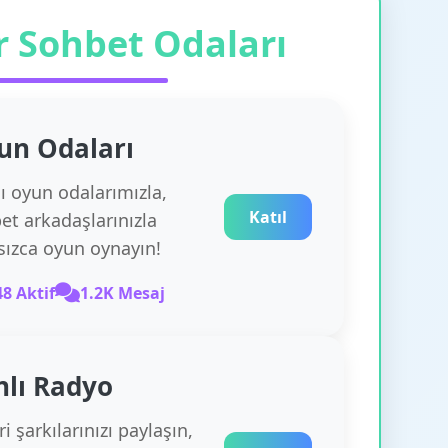
r Sohbet Odaları
un
Odaları
lı oyun odalarımızla,
Katıl
et arkadaşlarınızla
rsızca oyun oynayın!
48 Aktif
1.2K Mesaj
nlı Radyo
i şarkılarınızı paylaşın,