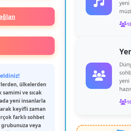
yeni
müzi
ağlan
1
Yen
Düny
sohb
eldiniz!
yeni
irlerden, ülkelerden
hazı
k samimi ve sıcak
rada yeni insanlarla
1
şarak keyifli zaman
irçok farklı sohbet
aş grubunuza veya