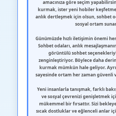
amacınıza göre seçim yapabilirsini
kurmak, ister yeni hobiler keşfetmek
anlık dertleşmek için olsun, sohbet od
sosyal ortam sunar
Günümüzde hızlı iletişimin önemi her
Sohbet odaları, anlık mesajlaşmanın 
görüntülü sohbet seçenekleriyle
zenginleştiriyor. Böylece daha deri
kurmak mümkün hale geliyor. Ayrı
sayesinde ortam her zaman güvenli ve
Yeni insanlarla tanışmak, farklı bak
ve sosyal çevrenizi genişletmek iç
mükemmel bir fırsattır. Sizi bekleye
sıcak dostluklar ve eğlenceli anlar i