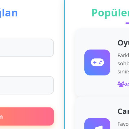
ğlan
Popüle
Oy
Fark
sohb
sını
2
Ca
n
Favor