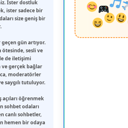
z. İster dostluk
, ister sadece bir
aları size geniş bir
.
 geçen gün artıyor.
ötesinde, sesli ve
 de iletişimi
n ve gerçek bağlar
ca, moderatörler
 saygılı tutuluyor.
ış açıları öğrenmek
in sohbet odaları
n canlı sohbetler,
çin hemen bir odaya