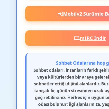
Mobilv2 Sürümle B
mIRC İndir
Sohbet Odalarına hoş g
Sohbet odaları, insanların farklı şeh
veya kültürlerden bir araya gelere
sohbetler ettiği dijital alanlardır. Bu
tanışabilir, günün stresinden uzakla
geçirebilirsiniz. Herkes için uygun b
odası bulunur; ilgi alanlarınıza, y