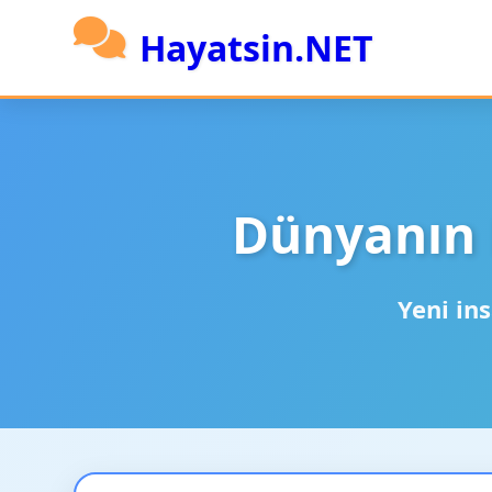
Hayatsin.NET
Dünyanın 
Yeni ins