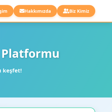
işim
Hakkımızda
Biz Kimiz
 Platformu
ı keşfet!