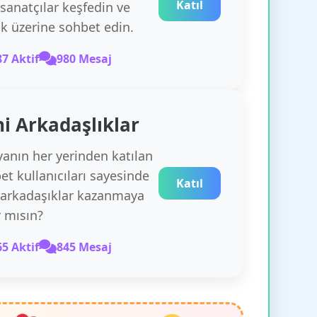
Katıl
 sanatçılar keşfedin ve
k üzerine sohbet edin.
87 Aktif
980 Mesaj
i Arkadaşlıklar
anın her yerinden katılan
et kullanıcıları sayesinde
Katıl
 arkadaşıklar kazanmaya
r mısın?
65 Aktif
845 Mesaj