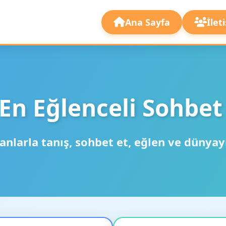
Ana Sayfa
İlet
En Eğlenceli Sohbet
anlarla tanış, sohbet et, eğlen ve dünyay