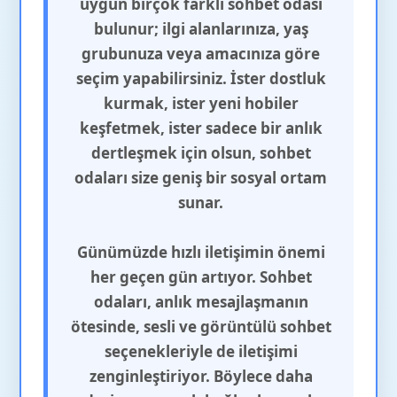
uygun birçok farklı sohbet odası
bulunur; ilgi alanlarınıza, yaş
grubunuza veya amacınıza göre
seçim yapabilirsiniz. İster dostluk
kurmak, ister yeni hobiler
keşfetmek, ister sadece bir anlık
dertleşmek için olsun, sohbet
odaları size geniş bir sosyal ortam
sunar.
Günümüzde hızlı iletişimin önemi
her geçen gün artıyor. Sohbet
odaları, anlık mesajlaşmanın
ötesinde, sesli ve görüntülü sohbet
seçenekleriyle de iletişimi
zenginleştiriyor. Böylece daha