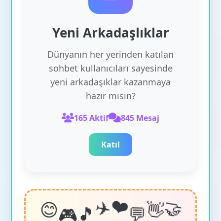
Yeni Arkadaşlıklar
Dünyanın her yerinden katılan
sohbet kullanıcıları sayesinde
yeni arkadaşıklar kazanmaya
hazır mısın?
165 Aktif
845 Mesaj
Katıl
👋
❤️
🤝
✈️
🎮
🎵
😊
💬