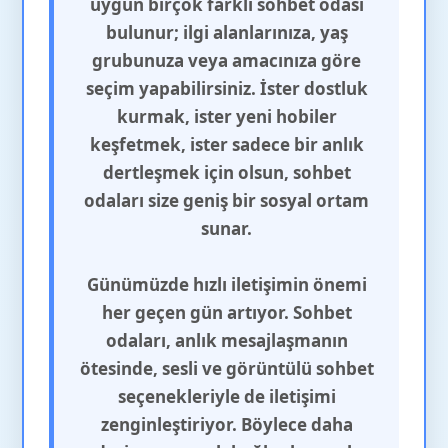
uygun birçok farklı sohbet odası
bulunur; ilgi alanlarınıza, yaş
grubunuza veya amacınıza göre
seçim yapabilirsiniz. İster dostluk
kurmak, ister yeni hobiler
keşfetmek, ister sadece bir anlık
dertleşmek için olsun, sohbet
odaları size geniş bir sosyal ortam
sunar.
Günümüzde hızlı iletişimin önemi
her geçen gün artıyor. Sohbet
odaları, anlık mesajlaşmanın
ötesinde, sesli ve görüntülü sohbet
seçenekleriyle de iletişimi
zenginleştiriyor. Böylece daha