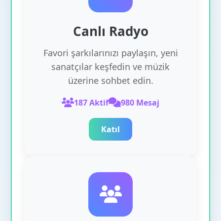
Canlı Radyo
Favori şarkılarınızı paylaşın, yeni
sanatçılar keşfedin ve müzik
üzerine sohbet edin.
187 Aktif
980 Mesaj
Katıl