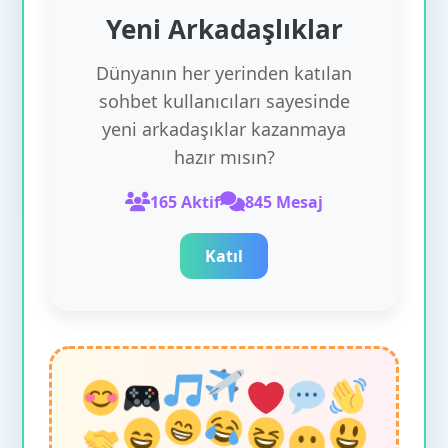
Yeni Arkadaşlıklar
Dünyanın her yerinden katılan
sohbet kullanıcıları sayesinde
yeni arkadaşıklar kazanmaya
hazır mısın?
165 Aktif
845 Mesaj
Katıl