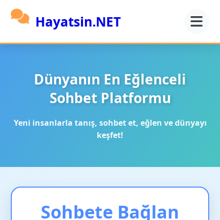
Hayatsin.NET
Dünyanın En Eğlenceli
Sohbet Platformu
Yeni insanlarla tanış, sohbet et, eğlen ve dünyayı
keşfet!
Sohbete Bağlan