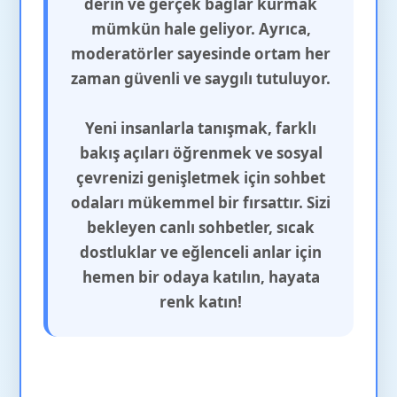
derin ve gerçek bağlar kurmak
mümkün hale geliyor. Ayrıca,
moderatörler sayesinde ortam her
zaman güvenli ve saygılı tutuluyor.
Yeni insanlarla tanışmak, farklı
bakış açıları öğrenmek ve sosyal
çevrenizi genişletmek için sohbet
odaları mükemmel bir fırsattır. Sizi
bekleyen canlı sohbetler, sıcak
dostluklar ve eğlenceli anlar için
hemen bir odaya katılın, hayata
renk katın!