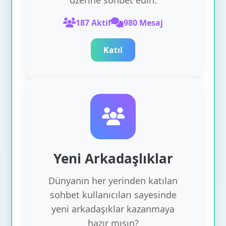
üzerine sohbet edin.
187 Aktif
980 Mesaj
Katıl
Yeni Arkadaşlıklar
Dünyanın her yerinden katılan
sohbet kullanıcıları sayesinde
yeni arkadaşıklar kazanmaya
hazır mısın?