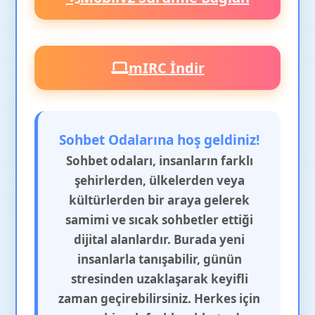
mIRC İndir
Sohbet Odalarına hoş geldiniz!
Sohbet odaları, insanların farklı
şehirlerden, ülkelerden veya
kültürlerden bir araya gelerek
samimi ve sıcak sohbetler ettiği
dijital alanlardır. Burada yeni
insanlarla tanışabilir, günün
stresinden uzaklaşarak keyifli
zaman geçirebilirsiniz. Herkes için