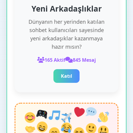
Yeni Arkadaşlıklar
Dünyanın her yerinden katılan
sohbet kullanıcıları sayesinde
yeni arkadaşıklar kazanmaya
hazır mısın?
165 Aktif
845 Mesaj
Katıl