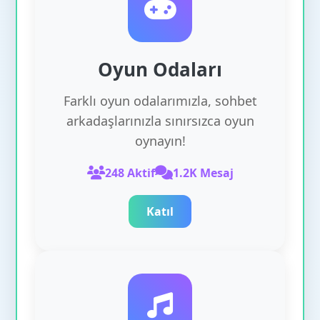
Oyun
Odaları
Farklı oyun odalarımızla, sohbet
arkadaşlarınızla sınırsızca oyun
oynayın!
248 Aktif
1.2K Mesaj
Katıl