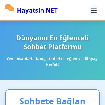
Hayatsin.NET
Dünyanın En Eğlenceli
Sohbet Platformu
Yeni insanlarla tanış, sohbet et, eğlen ve dünyayı
keşfet!
Sohbete Bağlan