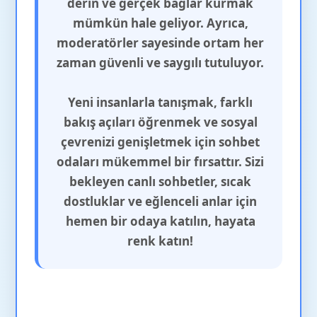
derin ve gerçek bağlar kurmak
mümkün hale geliyor. Ayrıca,
moderatörler sayesinde ortam her
zaman güvenli ve saygılı tutuluyor.
Yeni insanlarla tanışmak, farklı
bakış açıları öğrenmek ve sosyal
çevrenizi genişletmek için sohbet
odaları mükemmel bir fırsattır. Sizi
bekleyen canlı sohbetler, sıcak
dostluklar ve eğlenceli anlar için
hemen bir odaya katılın, hayata
renk katın!