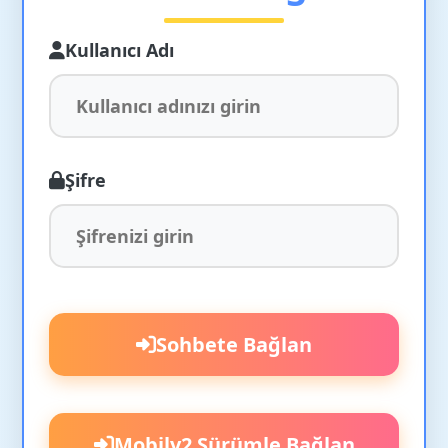
Kullanıcı Adı
Şifre
Sohbete Bağlan
Mobilv2 Sürümle Bağlan