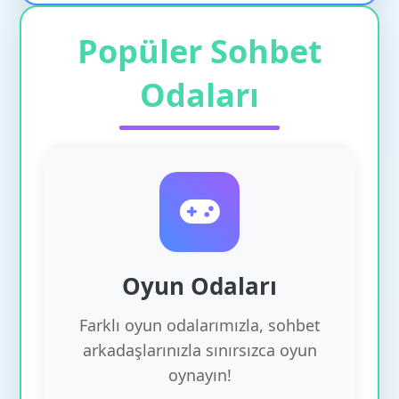
Popüler Sohbet
Odaları
Oyun
Odaları
Farklı oyun odalarımızla, sohbet
arkadaşlarınızla sınırsızca oyun
oynayın!