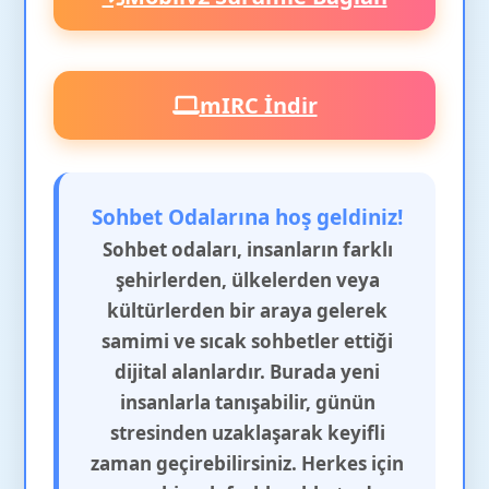
mIRC İndir
Sohbet Odalarına hoş geldiniz!
Sohbet odaları, insanların farklı
şehirlerden, ülkelerden veya
kültürlerden bir araya gelerek
samimi ve sıcak sohbetler ettiği
dijital alanlardır. Burada yeni
insanlarla tanışabilir, günün
stresinden uzaklaşarak keyifli
zaman geçirebilirsiniz. Herkes için