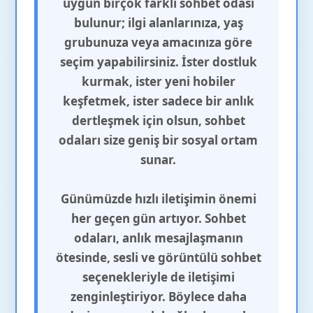
uygun birçok farklı sohbet odası
bulunur; ilgi alanlarınıza, yaş
grubunuza veya amacınıza göre
seçim yapabilirsiniz. İster dostluk
kurmak, ister yeni hobiler
keşfetmek, ister sadece bir anlık
dertleşmek için olsun, sohbet
odaları size geniş bir sosyal ortam
sunar.
Günümüzde hızlı iletişimin önemi
her geçen gün artıyor. Sohbet
odaları, anlık mesajlaşmanın
ötesinde, sesli ve görüntülü sohbet
seçenekleriyle de iletişimi
zenginleştiriyor. Böylece daha