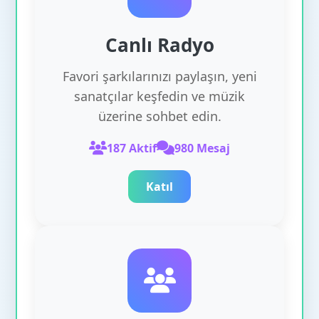
Canlı Radyo
Favori şarkılarınızı paylaşın, yeni
sanatçılar keşfedin ve müzik
üzerine sohbet edin.
187 Aktif
980 Mesaj
Katıl