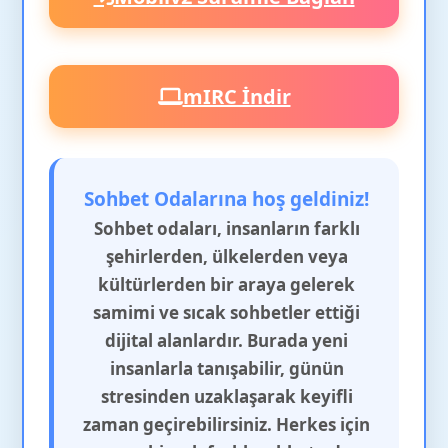
mIRC İndir
Sohbet Odalarına hoş geldiniz!
Sohbet odaları, insanların farklı
şehirlerden, ülkelerden veya
kültürlerden bir araya gelerek
samimi ve sıcak sohbetler ettiği
dijital alanlardır. Burada yeni
insanlarla tanışabilir, günün
stresinden uzaklaşarak keyifli
zaman geçirebilirsiniz. Herkes için