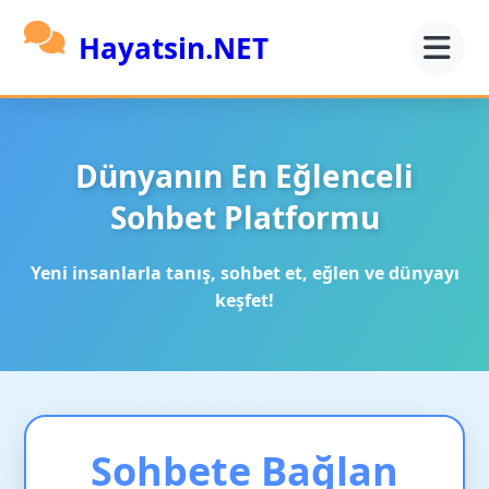
Hayatsin.NET
Dünyanın En Eğlenceli
Sohbet Platformu
Yeni insanlarla tanış, sohbet et, eğlen ve dünyayı
keşfet!
Sohbete Bağlan