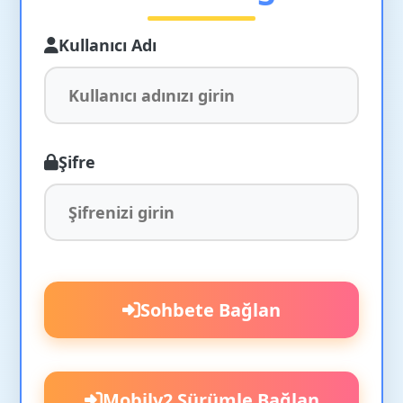
Kullanıcı Adı
Şifre
Sohbete Bağlan
Mobilv2 Sürümle Bağlan