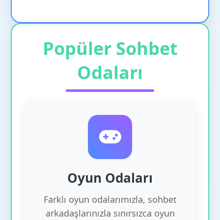
Popüler Sohbet
Odaları
Oyun
Odaları
Farklı oyun odalarımızla, sohbet
arkadaşlarınızla sınırsızca oyun