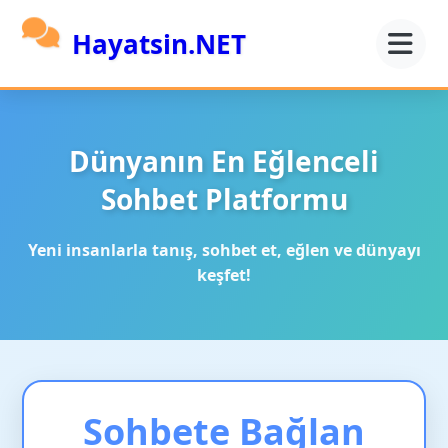
Hayatsin.NET
Dünyanın En Eğlenceli
Sohbet Platformu
Yeni insanlarla tanış, sohbet et, eğlen ve dünyayı
keşfet!
Sohbete Bağlan