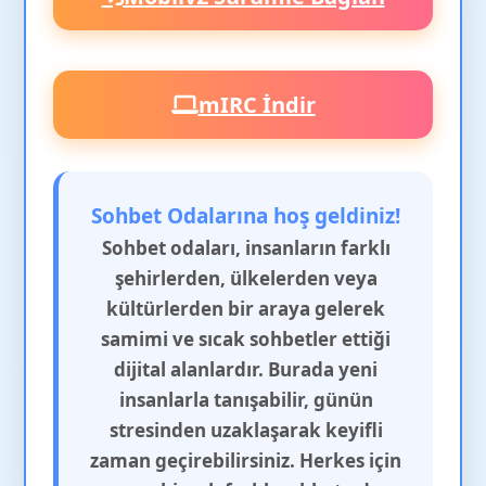
mIRC İndir
Sohbet Odalarına hoş geldiniz!
Sohbet odaları, insanların farklı
şehirlerden, ülkelerden veya
kültürlerden bir araya gelerek
samimi ve sıcak sohbetler ettiği
dijital alanlardır. Burada yeni
insanlarla tanışabilir, günün
stresinden uzaklaşarak keyifli
zaman geçirebilirsiniz. Herkes için