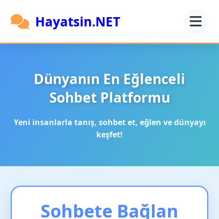
Hayatsin.NET
Dünyanın En Eğlenceli
Sohbet Platformu
Yeni insanlarla tanış, sohbet et, eğlen ve dünyayı
keşfet!
Sohbete Bağlan