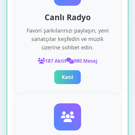
Canlı Radyo
Favori şarkılarınızı paylaşın, yeni
sanatçılar keşfedin ve müzik
üzerine sohbet edin.
187 Aktif
980 Mesaj
Katıl