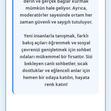
derin ve gerçek bağlar kurmak
mümkün hale geliyor. Ayrıca,
moderatörler sayesinde ortam her
zaman güvenli ve saygılı tutuluyor.
Yeni insanlarla tanışmak, farklı
bakış açıları öğrenmek ve sosyal
çevrenizi genişletmek için sohbet
odaları mükemmel bir fırsattır. Sizi
bekleyen canlı sohbetler, sıcak
dostluklar ve eğlenceli anlar için
hemen bir odaya katılın, hayata
renk katın!