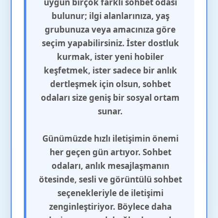
uygun birçok farklı sohbet odası
bulunur; ilgi alanlarınıza, yaş
grubunuza veya amacınıza göre
seçim yapabilirsiniz. İster dostluk
kurmak, ister yeni hobiler
keşfetmek, ister sadece bir anlık
dertleşmek için olsun, sohbet
odaları size geniş bir sosyal ortam
sunar.
Günümüzde hızlı iletişimin önemi
her geçen gün artıyor. Sohbet
odaları, anlık mesajlaşmanın
ötesinde, sesli ve görüntülü sohbet
seçenekleriyle de iletişimi
zenginleştiriyor. Böylece daha