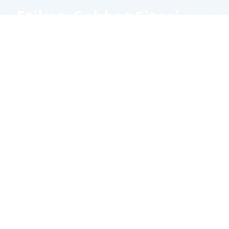
Etiket:
Sohbet Sitesi
HizliShell İnternet Hizmetleri
•
7 ay önce
Sohbet Sitesi