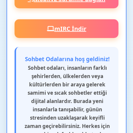
mIRC İndir
Sohbet Odalarına hoş geldiniz!
Sohbet odaları, insanların farklı
şehirlerden, ülkelerden veya
kültürlerden bir araya gelerek
samimi ve sıcak sohbetler ettiği
dijital alanlardır. Burada yeni
insanlarla tanışabilir, günün
stresinden uzaklaşarak keyifli
zaman geçirebilirsiniz. Herkes için