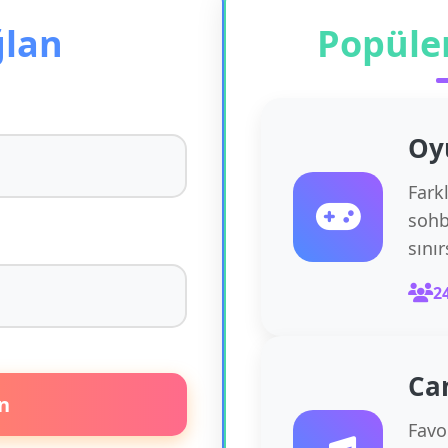
ğlan
Popüle
Oy
Fark
sohb
sını
2
Ca
n
Favor