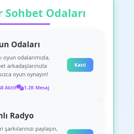
r Sohbet Odaları
un
Odaları
lı oyun odalarımızla,
Katıl
et arkadaşlarınızla
rsızca oyun oynayın!
48 Aktif
1.2K Mesaj
nlı Radyo
i şarkılarınızı paylaşın,