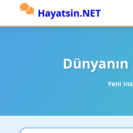
Hayatsin.NET
Dünyanın 
Yeni ins