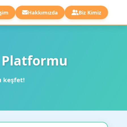
işim
Hakkımızda
Biz Kimiz
 Platformu
ı keşfet!