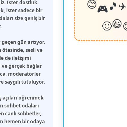
🎮
😊
z. İster dostluk
🎵
✈
, ister sadece bir
aları size geniş bir
🙂
😃
.
 geçen gün artıyor.
ötesinde, sesli ve
 de iletişimi
n ve gerçek bağlar
ca, moderatörler
 saygılı tutuluyor.
ış açıları öğrenmek
in sohbet odaları
n canlı sohbetler,
çin hemen bir odaya