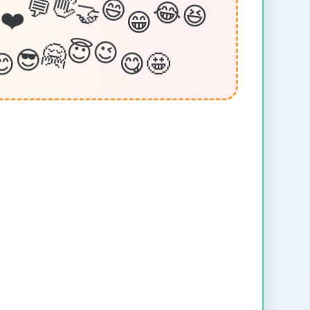
😆
💬
👋
😄
😁
🤝
😂
️
❤️
😊
😇
😉
🤩
🤗
😋
😎