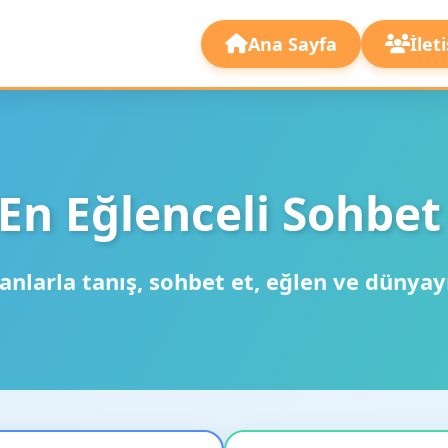
Ana Sayfa
İlet
En Eğlenceli Sohbet
anlarla tanış, sohbet et, eğlen ve dünyay