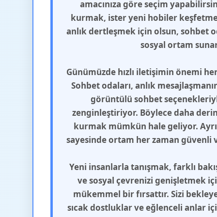
amacınıza göre seçim yapabilirsini
kurmak, ister yeni hobiler keşfetmek
anlık dertleşmek için olsun, sohbet od
sosyal ortam sunar
Günümüzde hızlı iletişimin önemi her
Sohbet odaları, anlık mesajlaşmanın 
görüntülü sohbet seçenekleriyle
zenginleştiriyor. Böylece daha deri
kurmak mümkün hale geliyor. Ayrı
sayesinde ortam her zaman güvenli ve
Yeni insanlarla tanışmak, farklı bak
ve sosyal çevrenizi genişletmek iç
mükemmel bir fırsattır. Sizi bekleye
sıcak dostluklar ve eğlenceli anlar i