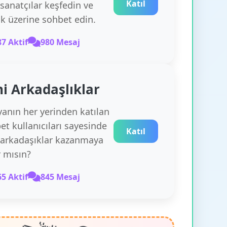
Katıl
 sanatçılar keşfedin ve
k üzerine sohbet edin.
87 Aktif
980 Mesaj
i Arkadaşlıklar
anın her yerinden katılan
et kullanıcıları sayesinde
Katıl
 arkadaşıklar kazanmaya
r mısın?
65 Aktif
845 Mesaj