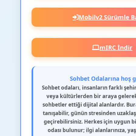
Mobilv2 Sürümle B
mIRC İndir
Sohbet Odalarına hoş g
Sohbet odaları, insanların farklı şeh
veya kültürlerden bir araya gelere
sohbetler ettiği dijital alanlardır. Bu
tanışabilir, günün stresinden uzakla
geçirebilirsiniz. Herkes için uygun b
odası bulunur; ilgi alanlarınıza, y