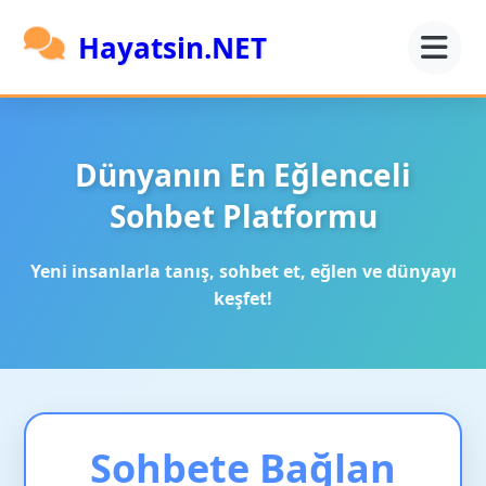
Hayatsin.NET
Dünyanın En Eğlenceli
Sohbet Platformu
Yeni insanlarla tanış, sohbet et, eğlen ve dünyayı
keşfet!
Sohbete Bağlan