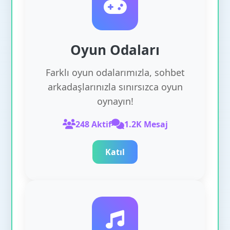
Oyun
Odaları
Farklı oyun odalarımızla, sohbet
arkadaşlarınızla sınırsızca oyun
oynayın!
248 Aktif
1.2K Mesaj
Katıl