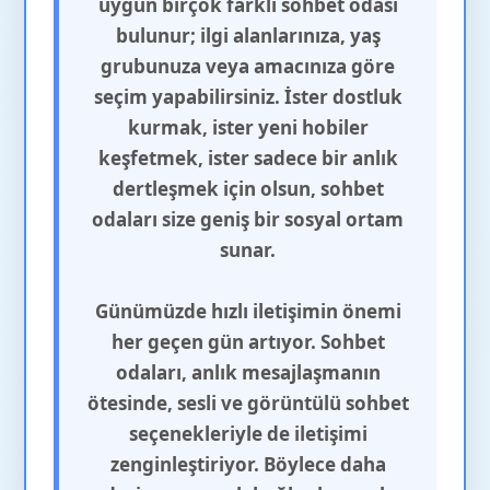
uygun birçok farklı sohbet odası
bulunur; ilgi alanlarınıza, yaş
grubunuza veya amacınıza göre
seçim yapabilirsiniz. İster dostluk
kurmak, ister yeni hobiler
keşfetmek, ister sadece bir anlık
dertleşmek için olsun, sohbet
odaları size geniş bir sosyal ortam
sunar.
Günümüzde hızlı iletişimin önemi
her geçen gün artıyor. Sohbet
odaları, anlık mesajlaşmanın
ötesinde, sesli ve görüntülü sohbet
seçenekleriyle de iletişimi
zenginleştiriyor. Böylece daha