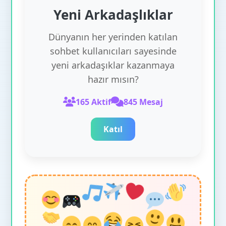
Yeni Arkadaşlıklar
Dünyanın her yerinden katılan
sohbet kullanıcıları sayesinde
yeni arkadaşıklar kazanmaya
hazır mısın?
165 Aktif
845 Mesaj
Katıl