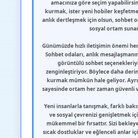
amacınıza göre seçim yapabilirsini
kurmak, ister yeni hobiler keşfetmek
anlık dertleşmek için olsun, sohbet od
sosyal ortam sunar
Günümüzde hızlı iletişimin önemi her
Sohbet odaları, anlık mesajlaşmanın 
görüntülü sohbet seçenekleriyle
zenginleştiriyor. Böylece daha deri
kurmak mümkün hale geliyor. Ayrı
sayesinde ortam her zaman güvenli ve
Yeni insanlarla tanışmak, farklı bak
ve sosyal çevrenizi genişletmek iç
mükemmel bir fırsattır. Sizi bekleye
sıcak dostluklar ve eğlenceli anlar i