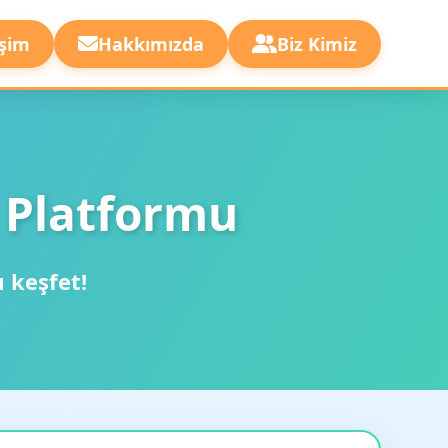
işim
Hakkımızda
Biz Kimiz
 Platformu
ı keşfet!