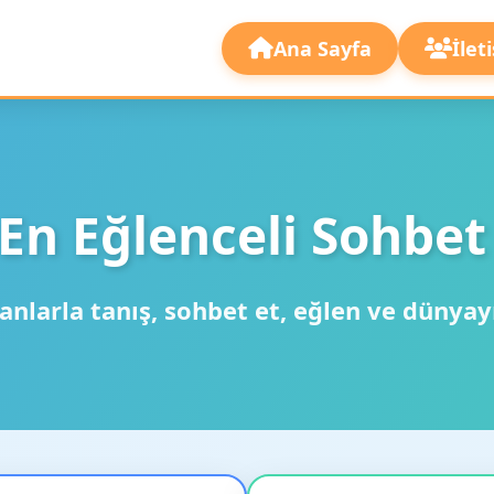
Ana Sayfa
İlet
En Eğlenceli Sohbet
anlarla tanış, sohbet et, eğlen ve dünyay