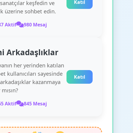
Katıl
 sanatçılar keşfedin ve
k üzerine sohbet edin.
87 Aktif
980 Mesaj
i Arkadaşlıklar
anın her yerinden katılan
et kullanıcıları sayesinde
Katıl
 arkadaşıklar kazanmaya
r mısın?
65 Aktif
845 Mesaj