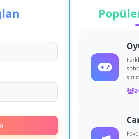
ğlan
Popüle
Oy
Fark
sohb
sını
2
Ca
n
Favor