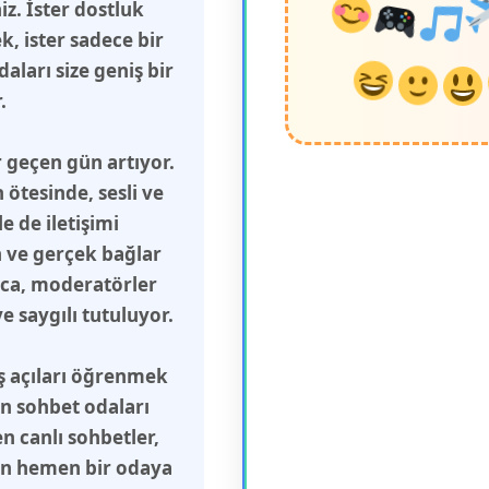
z. İster dostluk
, ister sadece bir
aları size geniş bir
.
 geçen gün artıyor.
ötesinde, sesli ve
 de iletişimi
n ve gerçek bağlar
ca, moderatörler
 saygılı tutuluyor.
ış açıları öğrenmek
in sohbet odaları
n canlı sohbetler,
çin hemen bir odaya