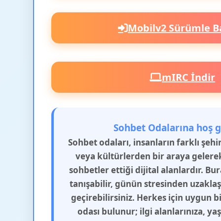
Mobilv2 Sürümle B
mIRC İndir
Sohbet Odalarına hoş g
Sohbet odaları, insanların farklı şeh
veya kültürlerden bir araya gelere
sohbetler ettiği dijital alanlardır. Bu
tanışabilir, günün stresinden uzakla
geçirebilirsiniz. Herkes için uygun b
odası bulunur; ilgi alanlarınıza, y