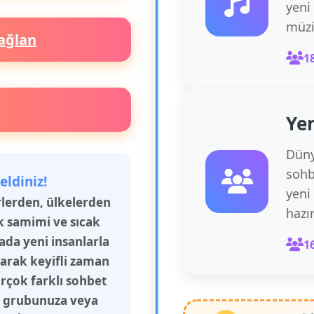
yeni
müzi
ağlan
1
Yen
Düny
sohb
eldiniz!
yeni
irlerden, ülkelerden
hazı
k samimi ve sıcak
rada yeni insanlarla
1
şarak keyifli zaman
irçok farklı sohbet
aş grubunuza veya