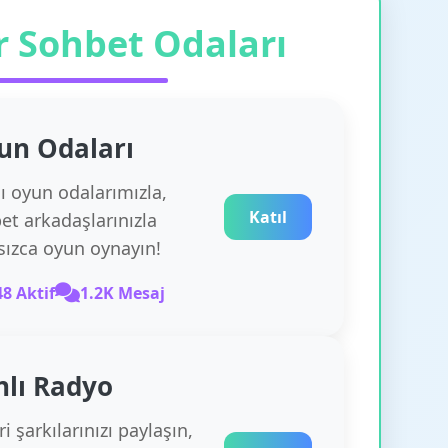
r Sohbet Odaları
un
Odaları
lı oyun odalarımızla,
Katıl
et arkadaşlarınızla
rsızca oyun oynayın!
48 Aktif
1.2K Mesaj
nlı Radyo
i şarkılarınızı paylaşın,