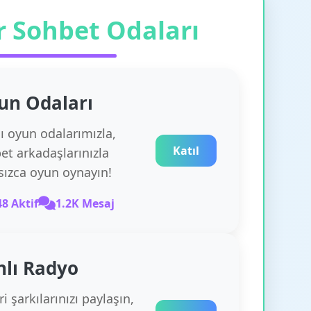
r Sohbet Odaları
un
Odaları
lı oyun odalarımızla,
Katıl
et arkadaşlarınızla
rsızca oyun oynayın!
48 Aktif
1.2K Mesaj
nlı Radyo
i şarkılarınızı paylaşın,