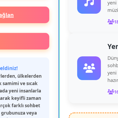
yeni
müzi
ağlan
1
Yen
Düny
sohb
eldiniz!
yeni
irlerden, ülkelerden
hazı
k samimi ve sıcak
rada yeni insanlarla
1
şarak keyifli zaman
irçok farklı sohbet
aş grubunuza veya