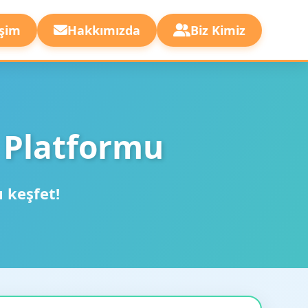
işim
Hakkımızda
Biz Kimiz
 Platformu
ı keşfet!