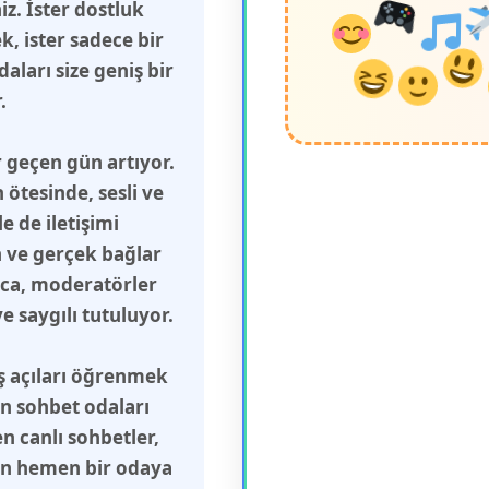
z. İster dostluk
, ister sadece bir
aları size geniş bir
.
 geçen gün artıyor.
ötesinde, sesli ve
 de iletişimi
n ve gerçek bağlar
ca, moderatörler
 saygılı tutuluyor.
ış açıları öğrenmek
in sohbet odaları
n canlı sohbetler,
çin hemen bir odaya