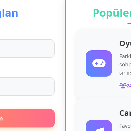
ğlan
Popüle
Oy
Fark
sohb
sını
2
Ca
n
Favor