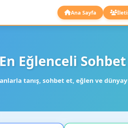
Ana Sayfa
İlet
En Eğlenceli Sohbet
anlarla tanış, sohbet et, eğlen ve dünyay