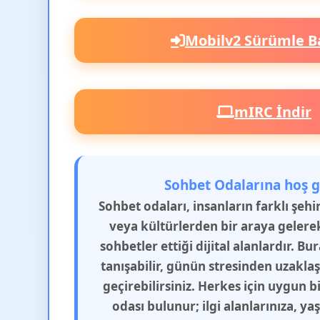
Mobilv2 Sürümle B
mIRC İndir
Sohbet Odalarına hoş g
Sohbet odaları, insanların farklı şeh
veya kültürlerden bir araya gelere
sohbetler ettiği dijital alanlardır. Bu
tanışabilir, günün stresinden uzakla
geçirebilirsiniz. Herkes için uygun b
odası bulunur; ilgi alanlarınıza, y