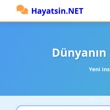
Hayatsin.NET
Dünyanın 
Yeni ins