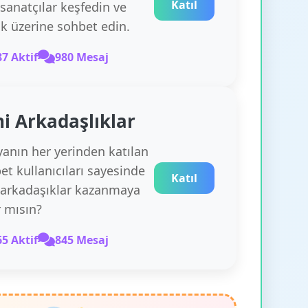
Katıl
 sanatçılar keşfedin ve
k üzerine sohbet edin.
87 Aktif
980 Mesaj
i Arkadaşlıklar
anın her yerinden katılan
et kullanıcıları sayesinde
Katıl
 arkadaşıklar kazanmaya
r mısın?
65 Aktif
845 Mesaj