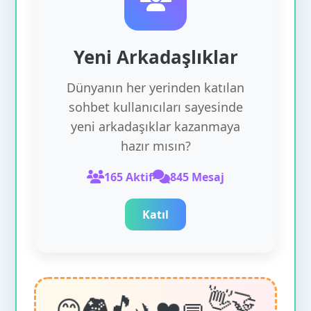
Yeni Arkadaşlıklar
Dünyanın her yerinden katılan
sohbet kullanıcıları sayesinde
yeni arkadaşıklar kazanmaya
hazır mısın?
165 Aktif
845 Mesaj
Katıl
👋
🤝
🎵
🎮