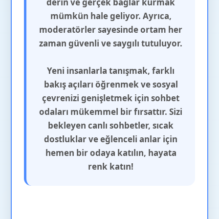
derin ve gerçek bağlar kurmak
mümkün hale geliyor. Ayrıca,
moderatörler sayesinde ortam her
zaman güvenli ve saygılı tutuluyor.
Yeni insanlarla tanışmak, farklı
bakış açıları öğrenmek ve sosyal
çevrenizi genişletmek için sohbet
odaları mükemmel bir fırsattır. Sizi
bekleyen canlı sohbetler, sıcak
dostluklar ve eğlenceli anlar için
hemen bir odaya katılın, hayata
renk katın!