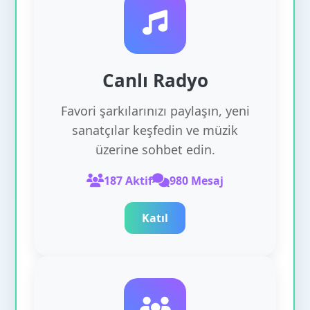
Canlı Radyo
Favori şarkılarınızı paylaşın, yeni
sanatçılar keşfedin ve müzik
üzerine sohbet edin.
187 Aktif
980 Mesaj
Katıl