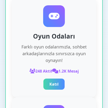
Oyun
Odaları
Farklı oyun odalarımızla, sohbet
arkadaşlarınızla sınırsızca oyun
oynayın!
248 Aktif
1.2K Mesaj
Katıl