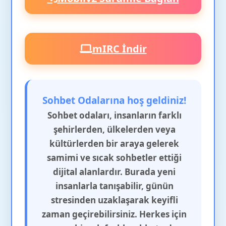
mIRC İndir
Sohbet Odalarına hoş geldiniz!
Sohbet odaları, insanların farklı
şehirlerden, ülkelerden veya
kültürlerden bir araya gelerek
samimi ve sıcak sohbetler ettiği
dijital alanlardır. Burada yeni
insanlarla tanışabilir, günün
stresinden uzaklaşarak keyifli
zaman geçirebilirsiniz. Herkes için