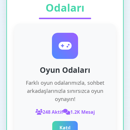
Odaları
Oyun
Odaları
Farklı oyun odalarımızla, sohbet
arkadaşlarınızla sınırsızca oyun
oynayın!
248 Aktif
1.2K Mesaj
Katıl