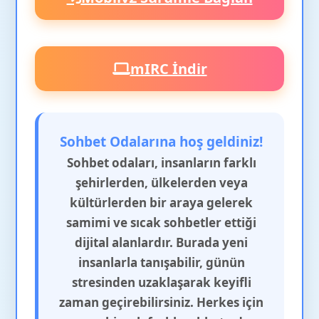
mIRC İndir
Sohbet Odalarına hoş geldiniz!
Sohbet odaları, insanların farklı
şehirlerden, ülkelerden veya
kültürlerden bir araya gelerek
samimi ve sıcak sohbetler ettiği
dijital alanlardır. Burada yeni
insanlarla tanışabilir, günün
stresinden uzaklaşarak keyifli
zaman geçirebilirsiniz. Herkes için