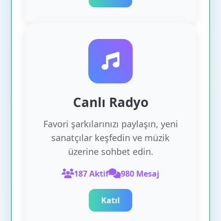
Canlı Radyo
Favori şarkılarınızı paylaşın, yeni
sanatçılar keşfedin ve müzik
üzerine sohbet edin.
187 Aktif
980 Mesaj
Katıl