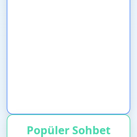
Popüler Sohbet