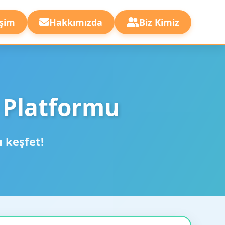
işim
Hakkımızda
Biz Kimiz
 Platformu
ı keşfet!