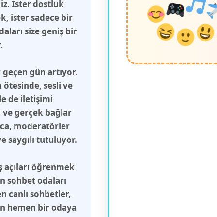
z. İster dostluk
, ister sadece bir
aları size geniş bir
.
 geçen gün artıyor.
ötesinde, sesli ve
 de iletişimi
n ve gerçek bağlar
ca, moderatörler
 saygılı tutuluyor.
ış açıları öğrenmek
in sohbet odaları
n canlı sohbetler,
çin hemen bir odaya