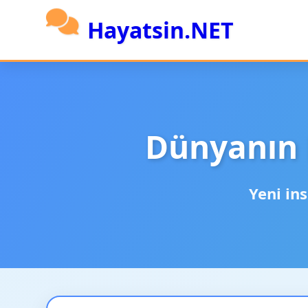
Hayatsin.NET
Dünyanın 
Yeni ins