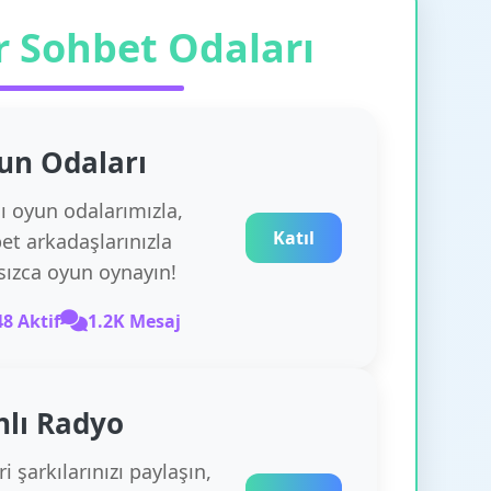
r Sohbet Odaları
un
Odaları
lı oyun odalarımızla,
Katıl
et arkadaşlarınızla
rsızca oyun oynayın!
48 Aktif
1.2K Mesaj
nlı Radyo
i şarkılarınızı paylaşın,