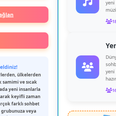
yeni
müzi
ağlan
1
Yen
Düny
sohb
eldiniz!
yeni
irlerden, ülkelerden
hazı
k samimi ve sıcak
rada yeni insanlarla
1
şarak keyifli zaman
irçok farklı sohbet
aş grubunuza veya