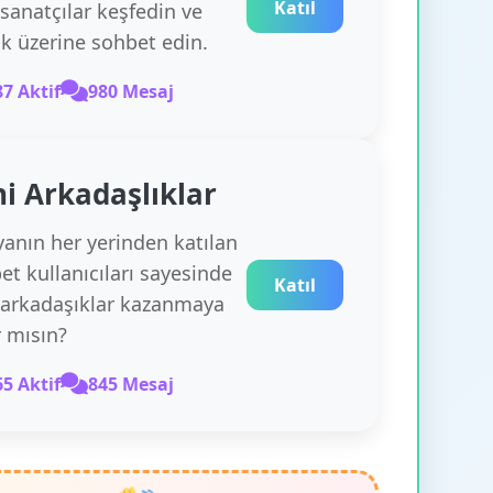
Katıl
 sanatçılar keşfedin ve
k üzerine sohbet edin.
87 Aktif
980 Mesaj
i Arkadaşlıklar
anın her yerinden katılan
et kullanıcıları sayesinde
Katıl
 arkadaşıklar kazanmaya
r mısın?
65 Aktif
845 Mesaj