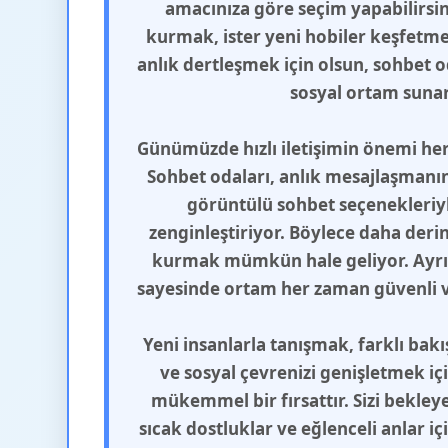
amacınıza göre seçim yapabilirsini
kurmak, ister yeni hobiler keşfetmek
anlık dertleşmek için olsun, sohbet od
sosyal ortam sunar
Günümüzde hızlı iletişimin önemi her
Sohbet odaları, anlık mesajlaşmanın 
görüntülü sohbet seçenekleriyle
zenginleştiriyor. Böylece daha deri
kurmak mümkün hale geliyor. Ayrı
sayesinde ortam her zaman güvenli ve
Yeni insanlarla tanışmak, farklı bak
ve sosyal çevrenizi genişletmek iç
mükemmel bir fırsattır. Sizi bekleye
sıcak dostluklar ve eğlenceli anlar i