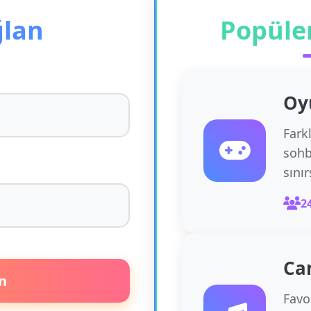
ğlan
Popüle
Oy
Fark
sohb
sını
2
Ca
n
Favor