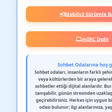
Mobilv2 Sürümle B
mIRC İndir
Sohbet Odalarına hoş g
Sohbet odaları, insanların farklı şeh
veya kültürlerden bir araya gelere
sohbetler ettiği dijital alanlardır. Bu
tanışabilir, günün stresinden uzakla
geçirebilirsiniz. Herkes için uygun b
odası bulunur; ilgi alanlarınıza, y