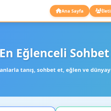
Ana Sayfa
İlet
En Eğlenceli Sohbet
anlarla tanış, sohbet et, eğlen ve dünyay