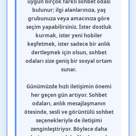
uygun birçok farklı sohbet odası
bulunur; ilgi alanlarınıza, yaş
grubunuza veya amacınıza göre
seçim yapabilirsiniz. İster dostluk
kurmak, ister yeni hobiler
keşfetmek, ister sadece bir anlık
dertleşmek için olsun, sohbet
odaları size geniş bir sosyal ortam
sunar.
Günümüzde hızlı iletişimin önemi
her geçen gün artıyor. Sohbet
odaları, anlık mesajlaşmanın
ötesinde, sesli ve görüntülü sohbet
seçenekleriyle de iletişimi
zenginleştiriyor. Böylece daha