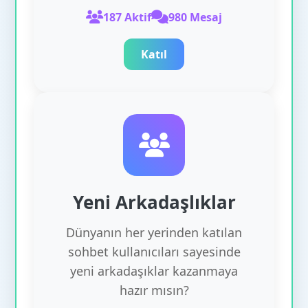
187 Aktif
980 Mesaj
Katıl
Yeni Arkadaşlıklar
Dünyanın her yerinden katılan
sohbet kullanıcıları sayesinde
yeni arkadaşıklar kazanmaya
hazır mısın?