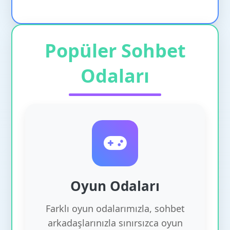
Popüler Sohbet
Odaları
Oyun
Odaları
Farklı oyun odalarımızla, sohbet
arkadaşlarınızla sınırsızca oyun