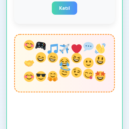
Katıl