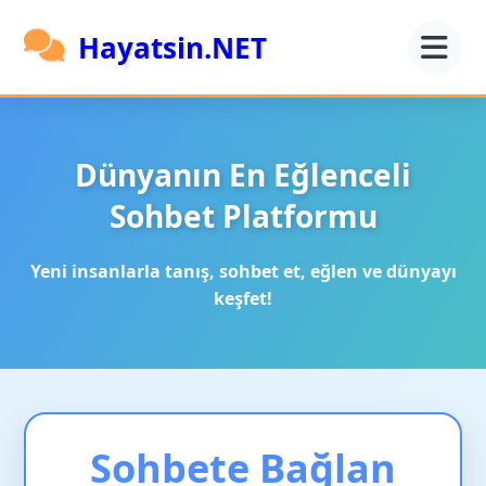
Hayatsin.NET
Dünyanın En Eğlenceli
Sohbet Platformu
Yeni insanlarla tanış, sohbet et, eğlen ve dünyayı
keşfet!
Sohbete Bağlan