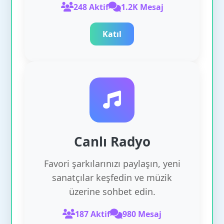
248 Aktif
1.2K Mesaj
Katıl
Canlı Radyo
Favori şarkılarınızı paylaşın, yeni
sanatçılar keşfedin ve müzik
üzerine sohbet edin.
187 Aktif
980 Mesaj