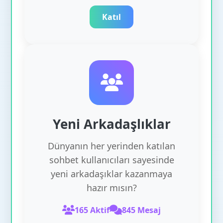
Katıl
Yeni Arkadaşlıklar
Dünyanın her yerinden katılan
sohbet kullanıcıları sayesinde
yeni arkadaşıklar kazanmaya
hazır mısın?
165 Aktif
845 Mesaj