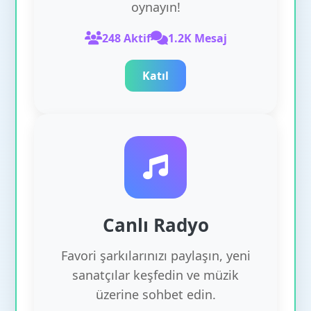
oynayın!
248 Aktif
1.2K Mesaj
Katıl
Canlı Radyo
Favori şarkılarınızı paylaşın, yeni
sanatçılar keşfedin ve müzik
üzerine sohbet edin.