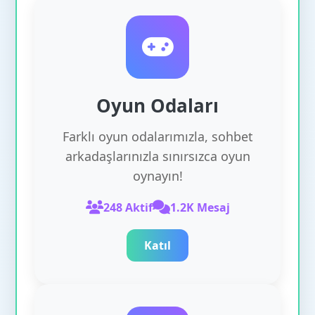
Oyun
Odaları
Farklı oyun odalarımızla, sohbet
arkadaşlarınızla sınırsızca oyun
oynayın!
248 Aktif
1.2K Mesaj
Katıl