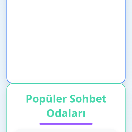
Popüler Sohbet
Odaları