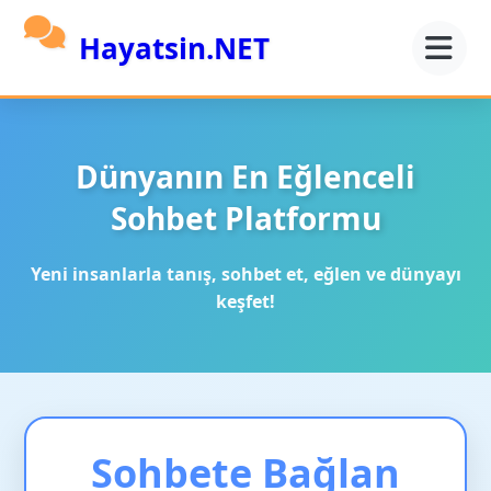
Hayatsin.NET
Dünyanın En Eğlenceli
Sohbet Platformu
Yeni insanlarla tanış, sohbet et, eğlen ve dünyayı
keşfet!
Sohbete Bağlan