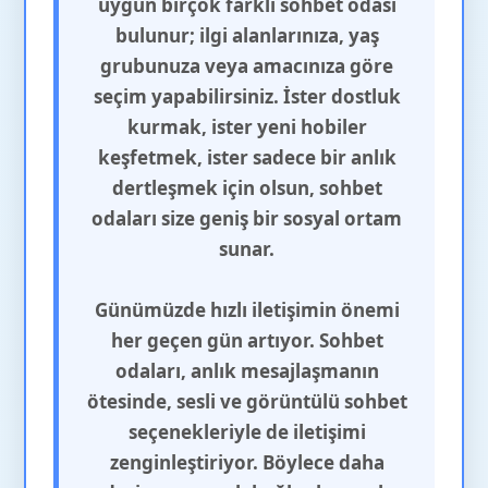
uygun birçok farklı sohbet odası
bulunur; ilgi alanlarınıza, yaş
grubunuza veya amacınıza göre
seçim yapabilirsiniz. İster dostluk
kurmak, ister yeni hobiler
keşfetmek, ister sadece bir anlık
dertleşmek için olsun, sohbet
odaları size geniş bir sosyal ortam
sunar.
Günümüzde hızlı iletişimin önemi
her geçen gün artıyor. Sohbet
odaları, anlık mesajlaşmanın
ötesinde, sesli ve görüntülü sohbet
seçenekleriyle de iletişimi
zenginleştiriyor. Böylece daha