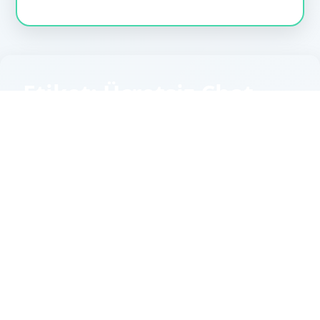
Etiket:
Ücretsiz Chat
Odaları
HizliShell İnternet Hizmetleri
•
7 ay önce
Ücretsiz Sohbet Odaları
Ücretsiz Sohbet Odaları makalesi hakkında