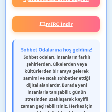
mIRC İndir
Sohbet Odalarına hoş geldiniz!
Sohbet odaları, insanların farklı
şehirlerden, ülkelerden veya
kültürlerden bir araya gelerek
samimi ve sıcak sohbetler ettiği
dijital alanlardır. Burada yeni
insanlarla tanışabilir, günün
stresinden uzaklaşarak keyifli
zaman geçirebilirsiniz. Herkes için