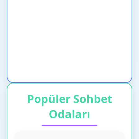
Popüler Sohbet
Odaları