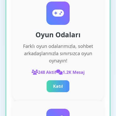
Oyun
Odaları
Farklı oyun odalarımızla, sohbet
arkadaşlarınızla sınırsızca oyun
oynayın!
248 Aktif
1.2K Mesaj
Katıl