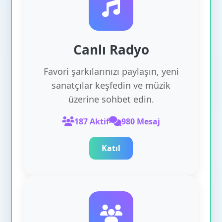
Canlı Radyo
Favori şarkılarınızı paylaşın, yeni
sanatçılar keşfedin ve müzik
üzerine sohbet edin.
187 Aktif
980 Mesaj
Katıl