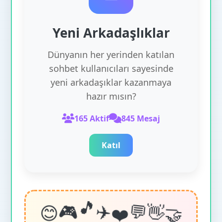
Yeni Arkadaşlıklar
Dünyanın her yerinden katılan
sohbet kullanıcıları sayesinde
yeni arkadaşıklar kazanmaya
hazır mısın?
165 Aktif
845 Mesaj
Katıl
💬
🎵
❤️
✈️
🎮
👋
😊
🤝