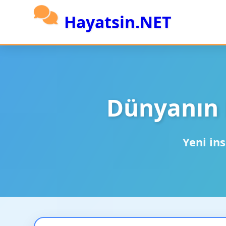
Hayatsin.NET
Dünyanın 
Yeni ins