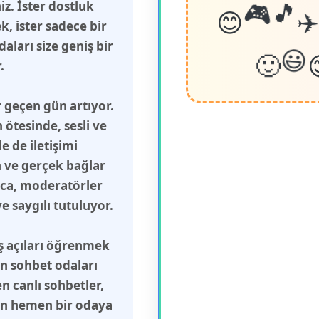
😊
z. İster dostluk
🎵
🎮
✈
, ister sadece bir
aları size geniş bir
🙂
😃
.
 geçen gün artıyor.
ötesinde, sesli ve
 de iletişimi
n ve gerçek bağlar
ca, moderatörler
 saygılı tutuluyor.
ış açıları öğrenmek
in sohbet odaları
n canlı sohbetler,
çin hemen bir odaya