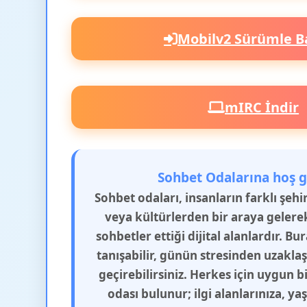
Mobilv2 Sürümle B
mIRC İndir
Sohbet Odalarına hoş g
Sohbet odaları, insanların farklı şeh
veya kültürlerden bir araya gelere
sohbetler ettiği dijital alanlardır. Bu
tanışabilir, günün stresinden uzakla
geçirebilirsiniz. Herkes için uygun b
odası bulunur; ilgi alanlarınıza, y