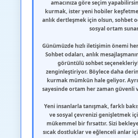
amacınıza göre seçim yapabilirsini
kurmak, ister yeni hobiler keşfetmek
anlık dertleşmek için olsun, sohbet od
sosyal ortam sunar
Günümüzde hızlı iletişimin önemi her
Sohbet odaları, anlık mesajlaşmanın 
görüntülü sohbet seçenekleriyle
zenginleştiriyor. Böylece daha deri
kurmak mümkün hale geliyor. Ayrı
sayesinde ortam her zaman güvenli ve
Yeni insanlarla tanışmak, farklı bak
ve sosyal çevrenizi genişletmek iç
mükemmel bir fırsattır. Sizi bekleye
sıcak dostluklar ve eğlenceli anlar i