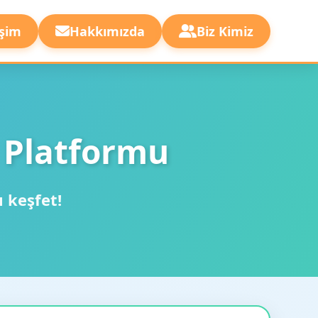
işim
Hakkımızda
Biz Kimiz
 Platformu
ı keşfet!