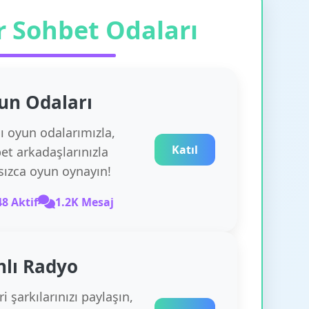
r Sohbet Odaları
un
Odaları
lı oyun odalarımızla,
Katıl
et arkadaşlarınızla
rsızca oyun oynayın!
48 Aktif
1.2K Mesaj
nlı Radyo
i şarkılarınızı paylaşın,