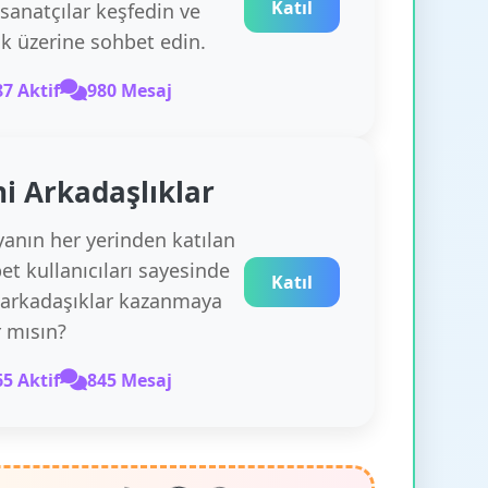
Katıl
 sanatçılar keşfedin ve
k üzerine sohbet edin.
87 Aktif
980 Mesaj
i Arkadaşlıklar
anın her yerinden katılan
et kullanıcıları sayesinde
Katıl
 arkadaşıklar kazanmaya
r mısın?
65 Aktif
845 Mesaj