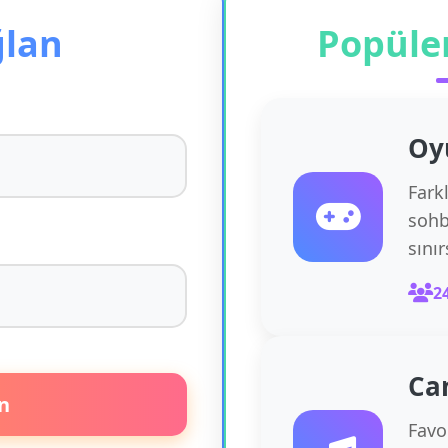
ğlan
Popüle
Oy
Fark
sohb
sını
2
Ca
n
Favor