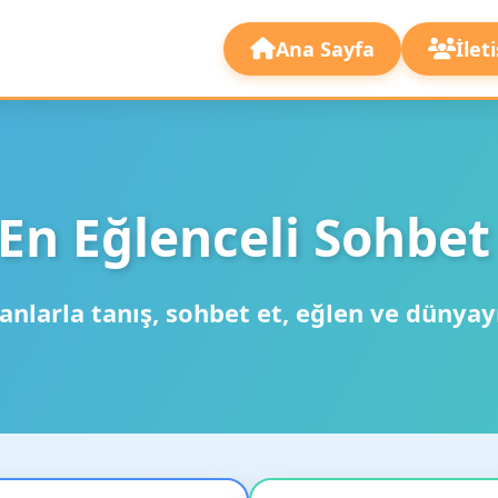
Ana Sayfa
İlet
En Eğlenceli Sohbet
anlarla tanış, sohbet et, eğlen ve dünyay