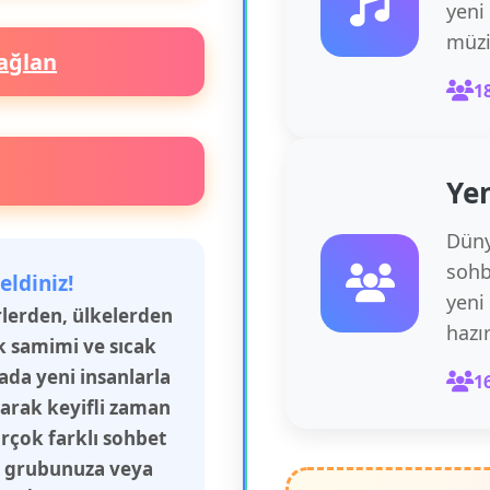
yeni
müzi
ağlan
1
Yen
Düny
sohb
eldiniz!
yeni
irlerden, ülkelerden
hazı
k samimi ve sıcak
rada yeni insanlarla
1
şarak keyifli zaman
irçok farklı sohbet
aş grubunuza veya