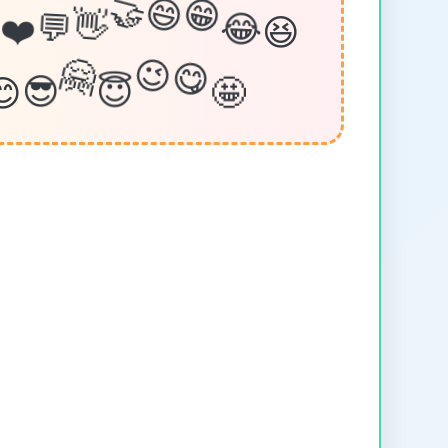
😄
🤝
😆
😁
❤️
️
💬
😂
👋
🤩
😊
🤗
😇
😉
😎
😋