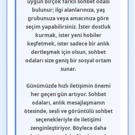
uygun birçok farklı sohbet odası
bulunur; ilgi alanlarınıza, yaş
grubunuza veya amacınıza göre
seçim yapabilirsiniz. İster dostluk
kurmak, ister yeni hobiler
keşfetmek, ister sadece bir anlık
dertleşmek için olsun, sohbet
odaları size geniş bir sosyal ortam
sunar.
Günümüzde hızlı iletişimin önemi
her geçen gün artıyor. Sohbet
odaları, anlık mesajlaşmanın
ötesinde, sesli ve görüntülü sohbet
seçenekleriyle de iletişimi
zenginleştiriyor. Böylece daha