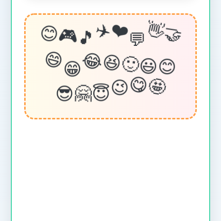
🤝
✈️
👋
❤️
😊
🎮
💬
🎵
😄
😂
😆
🙂
😃
😊
😁
😋
😇
😎
🤩
😉
🤗