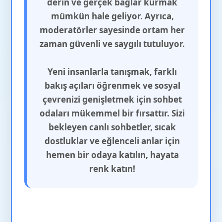
derin ve gerçek bağlar kurmak
mümkün hale geliyor. Ayrıca,
moderatörler sayesinde ortam her
zaman güvenli ve saygılı tutuluyor.
Yeni insanlarla tanışmak, farklı
bakış açıları öğrenmek ve sosyal
çevrenizi genişletmek için sohbet
odaları mükemmel bir fırsattır. Sizi
bekleyen canlı sohbetler, sıcak
dostluklar ve eğlenceli anlar için
hemen bir odaya katılın, hayata
renk katın!