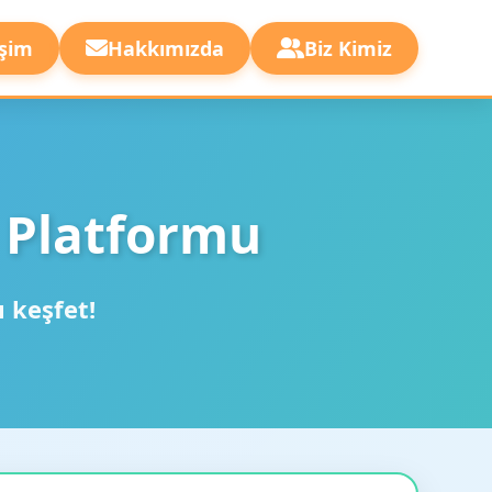
işim
Hakkımızda
Biz Kimiz
 Platformu
ı keşfet!