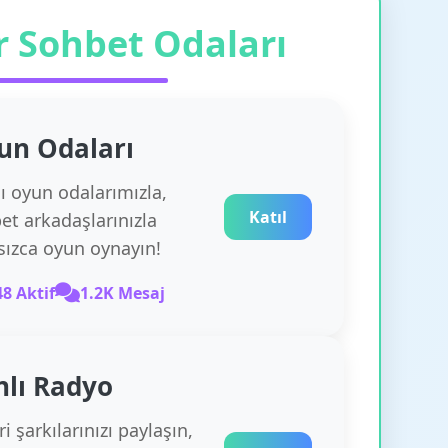
r Sohbet Odaları
un
Odaları
lı oyun odalarımızla,
Katıl
et arkadaşlarınızla
rsızca oyun oynayın!
48 Aktif
1.2K Mesaj
nlı Radyo
i şarkılarınızı paylaşın,