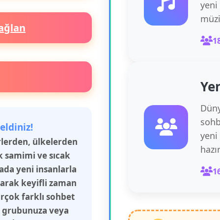
yeni
müzi
ağlan
1
Yen
Düny
sohb
eldiniz!
yeni
irlerden, ülkelerden
hazı
k samimi ve sıcak
rada yeni insanlarla
1
şarak keyifli zaman
irçok farklı sohbet
aş grubunuza veya