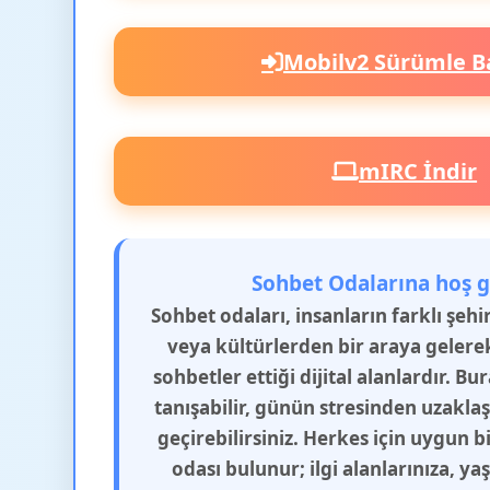
Mobilv2 Sürümle B
mIRC İndir
Sohbet Odalarına hoş g
Sohbet odaları, insanların farklı şeh
veya kültürlerden bir araya gelere
sohbetler ettiği dijital alanlardır. Bu
tanışabilir, günün stresinden uzakla
geçirebilirsiniz. Herkes için uygun b
odası bulunur; ilgi alanlarınıza, y