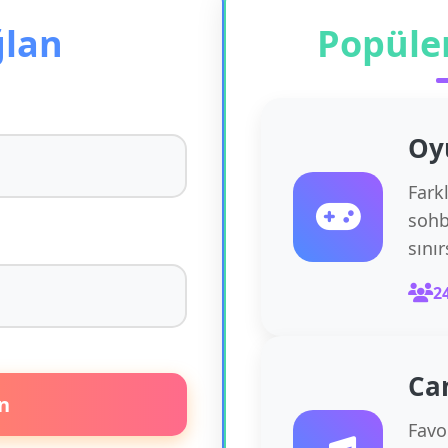
ğlan
Popüle
Oy
Fark
sohb
sını
2
Ca
n
Favor