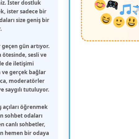
z. İster dostluk
, ister sadece bir
aları size geniş bir
.
 geçen gün artıyor.
ötesinde, sesli ve
 de iletişimi
n ve gerçek bağlar
ca, moderatörler
 saygılı tutuluyor.
ış açıları öğrenmek
in sohbet odaları
n canlı sohbetler,
çin hemen bir odaya