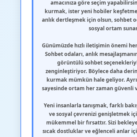
amacınıza göre seçim yapabilirsini
kurmak, ister yeni hobiler keşfetmek
anlık dertleşmek için olsun, sohbet od
sosyal ortam sunar
Günümüzde hızlı iletişimin önemi her
Sohbet odaları, anlık mesajlaşmanın 
görüntülü sohbet seçenekleriyle
zenginleştiriyor. Böylece daha deri
kurmak mümkün hale geliyor. Ayrı
sayesinde ortam her zaman güvenli ve
Yeni insanlarla tanışmak, farklı bak
ve sosyal çevrenizi genişletmek iç
mükemmel bir fırsattır. Sizi bekleye
sıcak dostluklar ve eğlenceli anlar i