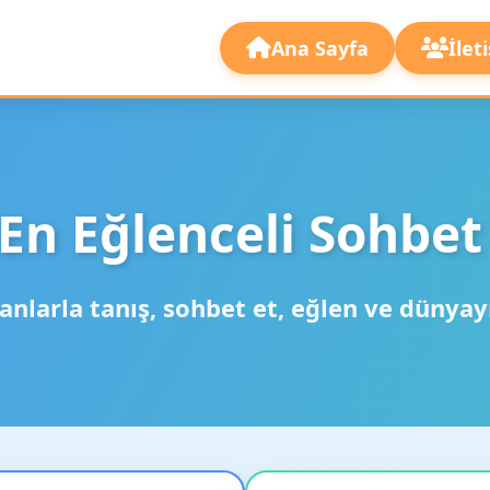
Ana Sayfa
İlet
En Eğlenceli Sohbet
anlarla tanış, sohbet et, eğlen ve dünyay