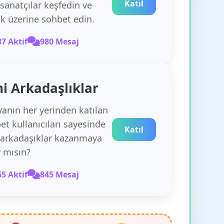
Katıl
 sanatçılar keşfedin ve
k üzerine sohbet edin.
87 Aktif
980 Mesaj
i Arkadaşlıklar
anın her yerinden katılan
et kullanıcıları sayesinde
Katıl
 arkadaşıklar kazanmaya
r mısın?
65 Aktif
845 Mesaj