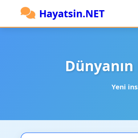
Hayatsin.NET
Dünyanın 
Yeni ins