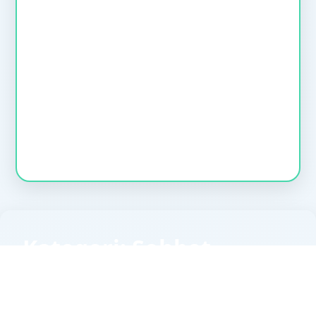
Kategori:
Sohbet
Odaları