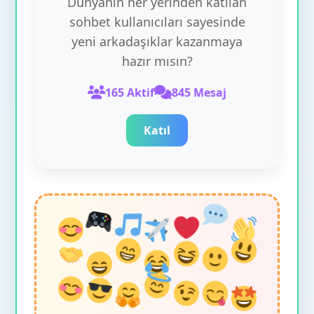
Dünyanın her yerinden katılan
sohbet kullanıcıları sayesinde
yeni arkadaşıklar kazanmaya
hazır mısın?
165 Aktif
845 Mesaj
Katıl