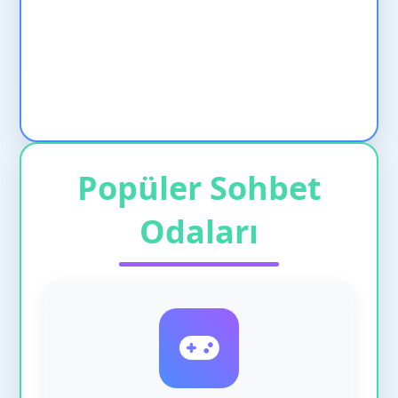
Popüler Sohbet
Odaları