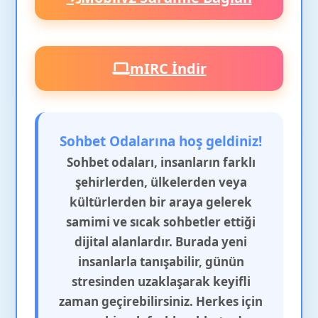
mIRC İndir
Sohbet Odalarına hoş geldiniz!
Sohbet odaları, insanların farklı
şehirlerden, ülkelerden veya
kültürlerden bir araya gelerek
samimi ve sıcak sohbetler ettiği
dijital alanlardır. Burada yeni
insanlarla tanışabilir, günün
stresinden uzaklaşarak keyifli
zaman geçirebilirsiniz. Herkes için