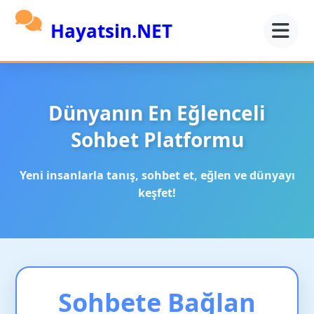
Hayatsin.NET
Dünyanın En Eğlenceli
Sohbet Platformu
Yeni insanlarla tanış, sohbet et, eğlen ve dünyayı
keşfet!
Sohbete Bağlan